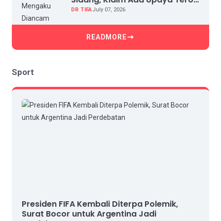
dan Intimidasi
DR TIFA
July 07, 2026
READMORE
Sport
Presiden FIFA Kembali Diterpa Polemik,
Surat Bocor untuk Argentina Jadi