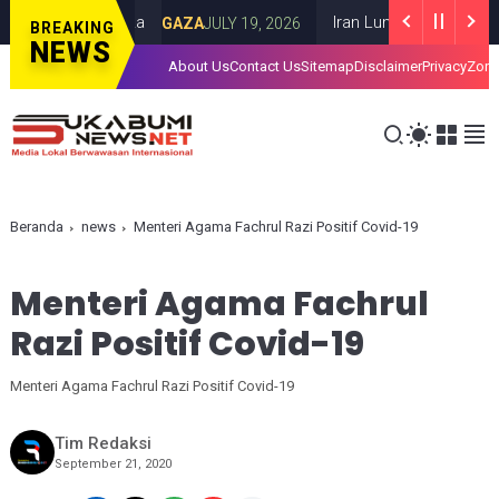
 di Kota Gaza
Iran Luncurkan Rudal ke Pan
GAZA
JULY 19, 2026
BREAKING
NEWS
About Us
Contact Us
Sitemap
Disclaimer
Privacy
Zona
Beranda
news
Menteri Agama Fachrul Razi Positif Covid-19
Menteri Agama Fachrul
Razi Positif Covid-19
Menteri Agama Fachrul Razi Positif Covid-19
Tim Redaksi
September 21, 2020