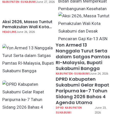
dalam Memperkuat
KABUPATEN-SUKABUMI
June 27, 2026
Pembangunan Kesehatan
Aksi 2626, Massa Tuntut
Pemakzulan Wali Kota
Sukabumi dan Desak
HEADLINE
June 26, 2026
Pencairan Gaji Ke-13 ASN
Yon Armed 13
Nanggala Turut Serta
dalam Satgas Pamtas
RI-Malaysia, Bupati
Sukabumi Bangga
KABUPATEN-SUKABUMI
June 24, 2026
DPRD Kabupaten
Sukabumi Gelar Rapat
Paripurna ke-7 Tahun
Sidang 2026 Bahas 4
Agenda Utama
DPRD KABUPATEN
June 23,
SUKABUMI
2026