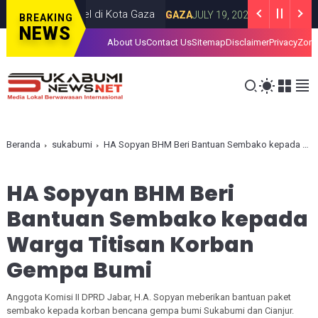
ngan Israel di Kota Gaza
Iran Luncurkan 
GAZA
JULY 19, 2026
BREAKING
NEWS
About Us
Contact Us
Sitemap
Disclaimer
Privacy
Zona
Beranda
sukabumi
HA Sopyan BHM Beri Bantuan Sembako kepada Warga Titisan Korban Gempa Bumi
HA Sopyan BHM Beri
Bantuan Sembako kepada
Warga Titisan Korban
Gempa Bumi
Anggota Komisi II DPRD Jabar, H.A. Sopyan meberikan bantuan paket
sembako kepada korban bencana gempa bumi Sukabumi dan Cianjur.