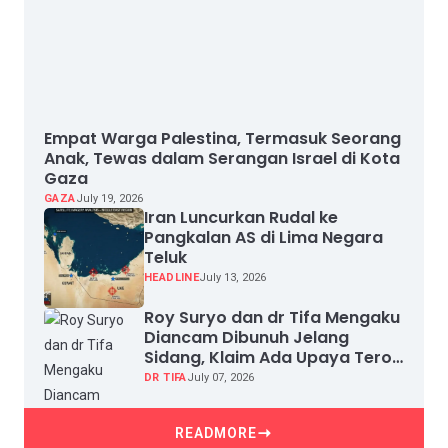
Empat Warga Palestina, Termasuk Seorang
Anak, Tewas dalam Serangan Israel di Kota
Gaza
GAZA
July 19, 2026
Iran Luncurkan Rudal ke
Pangkalan AS di Lima Negara
Teluk
HEADLINE
July 13, 2026
Roy Suryo dan dr Tifa Mengaku
Diancam Dibunuh Jelang
Sidang, Klaim Ada Upaya Teror
dan Intimidasi
DR TIFA
July 07, 2026
READMORE