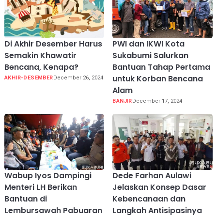
Di Akhir Desember Harus
PWI dan IKWI Kota
Semakin Khawatir
Sukabumi Salurkan
Bencana, Kenapa?
Bantuan Tahap Pertama
untuk Korban Bencana
AKHIR-DESEMBER
December 26, 2024
Alam
BANJIR
December 17, 2024
Wabup Iyos Dampingi
Dede Farhan Aulawi
Menteri LH Berikan
Jelaskan Konsep Dasar
Bantuan di
Kebencanaan dan
Lembursawah Pabuaran
Langkah Antisipasinya