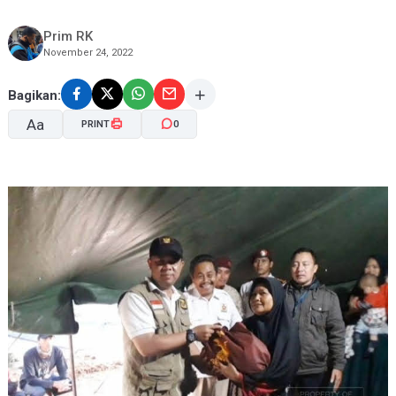
Prim RK
November 24, 2022
Bagikan:
Aa
PRINT
0
A-
A+