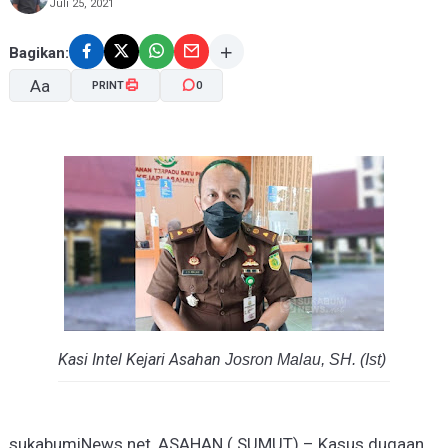
Juli 25, 2021
Bagikan:
Aa
PRINT
0
A-
A+
Kasi Intel Kejari Asahan
Josron Malau, SH. (Ist)
sukabumiNews.net, ASAHAN ( SUMUT) – Kasus dugaan