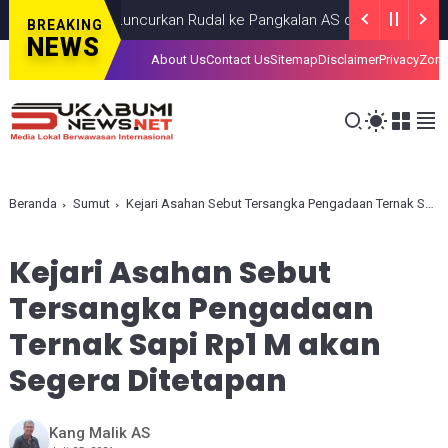
Iran Luncurkan Rudal ke Pangkalan AS di Lima Negara Teluk
BREAKING
NEWS
About Us
Contact Us
Sitemap
Disclaimer
Privacy
Zona
Beranda
Sumut
Kejari Asahan Sebut Tersangka Pengadaan Ternak Sapi Rp1 M akan Segera Ditetapan
Kejari Asahan Sebut
Tersangka Pengadaan
Ternak Sapi Rp1 M akan
Segera Ditetapan
Kang Malik AS