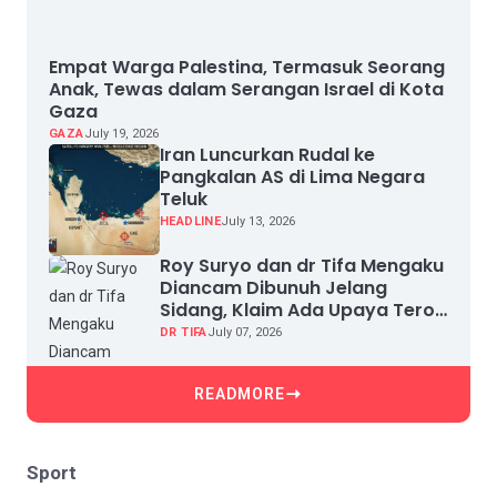
Empat Warga Palestina, Termasuk Seorang
Anak, Tewas dalam Serangan Israel di Kota
Gaza
GAZA
July 19, 2026
Iran Luncurkan Rudal ke
Pangkalan AS di Lima Negara
Teluk
HEADLINE
July 13, 2026
Roy Suryo dan dr Tifa Mengaku
Diancam Dibunuh Jelang
Sidang, Klaim Ada Upaya Teror
dan Intimidasi
DR TIFA
July 07, 2026
READMORE
Sport