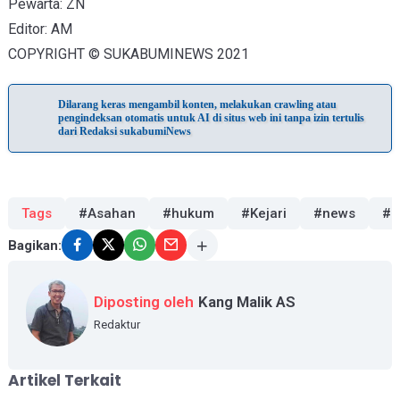
Pewarta: ZN
Editor: AM
COPYRIGHT © SUKABUMINEWS 2021
Dilarang keras mengambil konten, melakukan crawling atau
pengindeksan otomatis untuk AI di situs web ini tanpa izin tertulis
dari Redaksi sukabumiNews
Tags
#Asahan
#hukum
#Kejari
#news
#r
Bagikan:
Diposting oleh
Kang Malik AS
Redaktur
Artikel Terkait