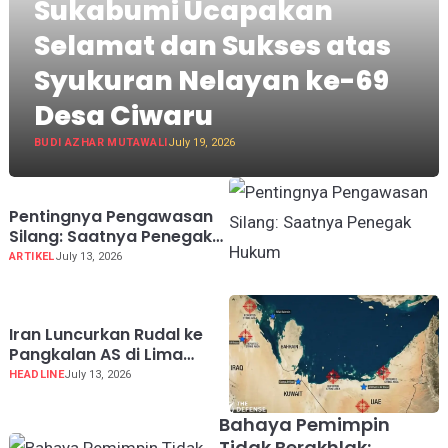
Sukabumi Ucapakan
Selamat dan Sukses atas
Syukuran Nelayan ke-69
Desa Ciwaru
BUDI AZHAR MUTAWALI
July 19, 2026
Pentingnya Pengawasan
Silang: Saatnya Penegak
Hukum "Saling Tangkap"
ARTIKEL
July 13, 2026
Iran Luncurkan Rudal ke
Pangkalan AS di Lima
Negara Teluk
HEADLINE
July 13, 2026
Bahaya Pemimpin
Tidak Berakhlak: