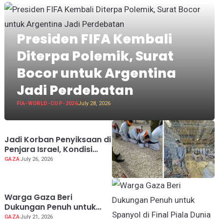
Presiden FIFA Kembali
Diterpa Polemik, Surat
Bocor untuk Argentina
Jadi Perdebatan
FIA-WORLD-CUP-2026
July 28, 2026
Jadi Korban Penyiksaan di
Penjara Israel, Kondisi
Dokter Palestina Terus
GAZA
July 26, 2026
Memburuk
Warga Gaza Beri
Dukungan Penuh untuk
Spanyol di Final Piala
GAZA
July 21, 2026