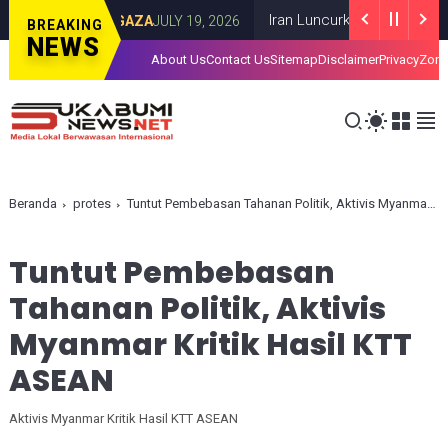
Kota Gaza
Iran Luncurkan Rudal ke Pangkal
GAZA
JULY 19, 2026
BREAKING
NEWS
About Us
Contact Us
Sitemap
Disclaimer
Privacy
Zona
Beranda
protes
Tuntut Pembebasan Tahanan Politik, Aktivis Myanmar Kritik Hasil KTT ASEAN
Tuntut Pembebasan
Tahanan Politik, Aktivis
Myanmar Kritik Hasil KTT
ASEAN
Aktivis Myanmar Kritik Hasil KTT ASEAN