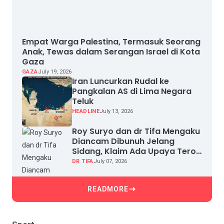
Empat Warga Palestina, Termasuk Seorang
Anak, Tewas dalam Serangan Israel di Kota
Gaza
GAZA
July 19, 2026
Iran Luncurkan Rudal ke
Pangkalan AS di Lima Negara
Teluk
HEADLINE
July 13, 2026
Roy Suryo dan dr Tifa Mengaku
Diancam Dibunuh Jelang
Sidang, Klaim Ada Upaya Teror
dan Intimidasi
DR TIFA
July 07, 2026
READMORE