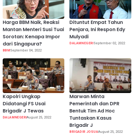
Harga BBM Naik, Reaksi
Dituntut Empat Tahun
Mantan Menteri Susi Tuai
Penjara, Ini Respon Edy
Sorotan: Kenapa Impor
Mulyadi
dari Singapura?
DALAMNEGERI
September 02, 2022
BBM
September 04, 2022
Kapolri Ungkap
Marwan Minta
Didatangi FS Usai
Pemerintah dan DPR
Brigadir J Tewas
Bentuk Tim Ad Hoc
Tuntaskan Kasus
DALAMNEGERI
August 25, 2022
Brigadir J
BRIGADIR JOSUA
August 25, 2022