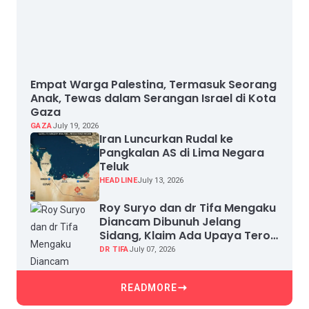
Empat Warga Palestina, Termasuk Seorang
Anak, Tewas dalam Serangan Israel di Kota
Gaza
GAZA
July 19, 2026
Iran Luncurkan Rudal ke
Pangkalan AS di Lima Negara
Teluk
HEADLINE
July 13, 2026
Roy Suryo dan dr Tifa Mengaku
Diancam Dibunuh Jelang
Sidang, Klaim Ada Upaya Teror
dan Intimidasi
DR TIFA
July 07, 2026
READMORE