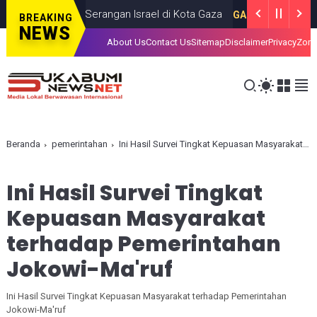
was dalam Serangan Israel di Kota Gaza
I
GAZA
JULY 19, 2026
BREAKING
NEWS
About Us
Contact Us
Sitemap
Disclaimer
Privacy
Zona
Beranda
pemerintahan
Ini Hasil Survei Tingkat Kepuasan Masyarakat terhadap Pemerintahan Jokowi-Ma'ruf
Ini Hasil Survei Tingkat
Kepuasan Masyarakat
terhadap Pemerintahan
Jokowi-Ma'ruf
Ini Hasil Survei Tingkat Kepuasan Masyarakat terhadap Pemerintahan
Jokowi-Ma'ruf