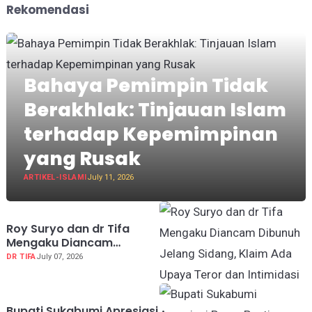
Rekomendasi
Bahaya Pemimpin Tidak
Berakhlak: Tinjauan Islam
terhadap Kepemimpinan
yang Rusak
ARTIKEL-ISLAMI
July 11, 2026
Roy Suryo dan dr Tifa
Mengaku Diancam
Dibunuh Jelang Sidang,
DR TIFA
July 07, 2026
Klaim Ada Upaya Teror
dan Intimidasi
Bupati Sukabumi Apresiasi