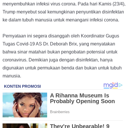
menyembuhkan infeksi virus corona. Pada hari Kamis (23/4),
Trump menyebut soal kemungkinan penyuntikan disinfektan
ke dalam tubuh manusia untuk menangani infeksi corona.
Pernyataan ini segera disanggah oleh Koordinator Gugus
Tugas Covid-19 AS Dr. Deborah Brix, yang menyatakan
bahwa sinar matahari bukan pengobatan potensial untuk
coronavirus. Demikian juga dengan disinfektan, hanya
digunakan untuk permukaan benda dan bukan untuk tubuh
manusia.