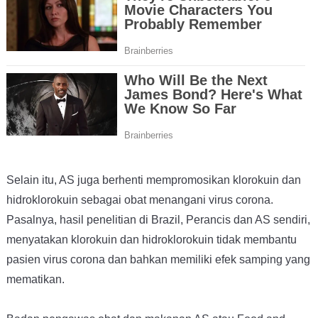
Selain itu, AS juga berhenti mempromosikan klorokuin dan
hidroklorokuin sebagai obat menangani virus corona.
Pasalnya, hasil penelitian di Brazil, Perancis dan AS sendiri,
menyatakan klorokuin dan hidroklorokuin tidak membantu
pasien virus corona dan bahkan memiliki efek samping yang
mematikan.