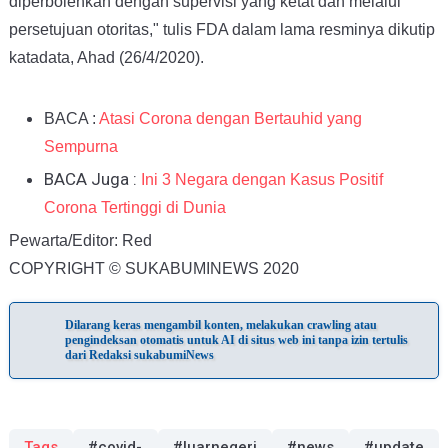
diperbolehkan dengan supervisi yang ketat dan melalui
persetujuan otoritas," tulis FDA dalam lama resminya dikutip
katadata, Ahad (26/4/2020).
BACA :
Atasi Corona dengan Bertauhid yang
Sempurna
BACA Juga :
Ini 3 Negara dengan Kasus Positif
Corona Tertinggi di Dunia
Pewarta/Editor: Red
COPYRIGHT © SUKABUMINEWS 2020
Dilarang keras mengambil konten, melakukan crawling atau
pengindeksan otomatis untuk AI di situs web ini tanpa izin tertulis
dari Redaksi sukabumiNews
Tags
#covid-
#luarnegeri
#news
#update