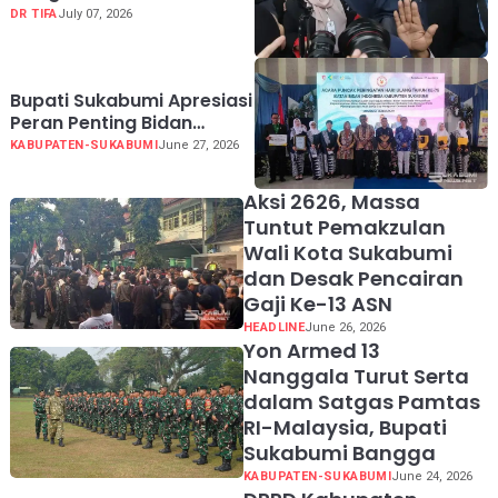
Dibunuh Jelang Sidang,
DR TIFA
July 07, 2026
Klaim Ada Upaya Teror
dan Intimidasi
Bupati Sukabumi Apresiasi
Peran Penting Bidan
dalam Memperkuat
KABUPATEN-SUKABUMI
June 27, 2026
Pembangunan Kesehatan
Aksi 2626, Massa
Tuntut Pemakzulan
Wali Kota Sukabumi
dan Desak Pencairan
Gaji Ke-13 ASN
HEADLINE
June 26, 2026
Yon Armed 13
Nanggala Turut Serta
dalam Satgas Pamtas
RI-Malaysia, Bupati
Sukabumi Bangga
KABUPATEN-SUKABUMI
June 24, 2026