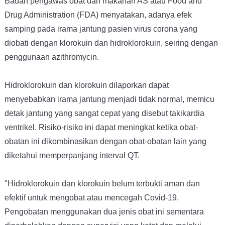
Badan pengawas obat dan makanan AS atau Food and
Drug Administration (FDA) menyatakan, adanya efek
samping pada irama jantung pasien virus corona yang
diobati dengan klorokuin dan hidroklorokuin, seiring dengan
penggunaan azithromycin.
Hidroklorokuin dan klorokuin dilaporkan dapat
menyebabkan irama jantung menjadi tidak normal, memicu
detak jantung yang sangat cepat yang disebut takikardia
ventrikel. Risiko-risiko ini dapat meningkat ketika obat-
obatan ini dikombinasikan dengan obat-obatan lain yang
diketahui memperpanjang interval QT.
"Hidroklorokuin dan klorokuin belum terbukti aman dan
efektif untuk mengobat atau mencegah Covid-19.
Pengobatan menggunakan dua jenis obat ini sementara