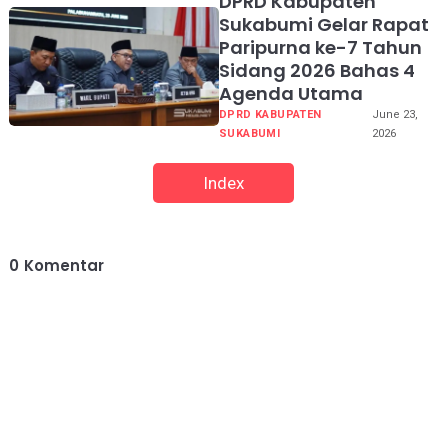
DPRD Kabupaten
Sukabumi Gelar Rapat
Paripurna ke-7 Tahun
Sidang 2026 Bahas 4
Agenda Utama
DPRD KABUPATEN
June 23,
SUKABUMI
2026
Index
0
Komentar