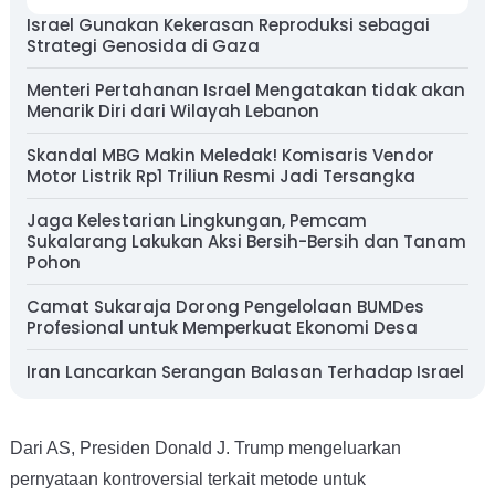
Israel Gunakan Kekerasan Reproduksi sebagai
Strategi Genosida di Gaza
Menteri Pertahanan Israel Mengatakan tidak akan
Menarik Diri dari Wilayah Lebanon
Skandal MBG Makin Meledak! Komisaris Vendor
Motor Listrik Rp1 Triliun Resmi Jadi Tersangka
Jaga Kelestarian Lingkungan, Pemcam
Sukalarang Lakukan Aksi Bersih-Bersih dan Tanam
Pohon
Camat Sukaraja Dorong Pengelolaan BUMDes
Profesional untuk Memperkuat Ekonomi Desa
Iran Lancarkan Serangan Balasan Terhadap Israel
Dari AS, Presiden Donald J. Trump mengeluarkan
pernyataan kontroversial terkait metode untuk