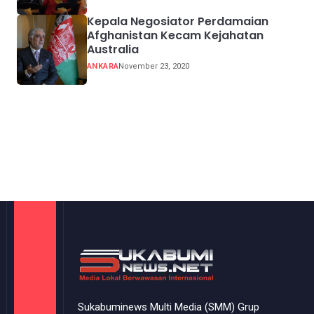
Kepala Negosiator Perdamaian
Afghanistan Kecam Kejahatan
Australia
ANKARA
November 23, 2020
Sukabuminews Multi Media (SMM) Grup