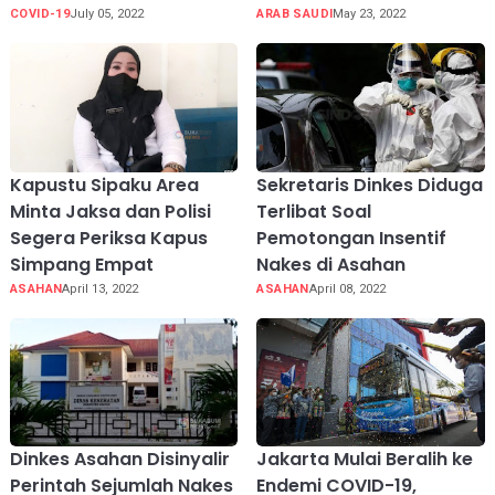
COVID-19
July 05, 2022
ARAB SAUDI
May 23, 2022
Kapustu Sipaku Area
Sekretaris Dinkes Diduga
Minta Jaksa dan Polisi
Terlibat Soal
Segera Periksa Kapus
Pemotongan Insentif
Simpang Empat
Nakes di Asahan
ASAHAN
April 13, 2022
ASAHAN
April 08, 2022
Dinkes Asahan Disinyalir
Jakarta Mulai Beralih ke
Perintah Sejumlah Nakes
Endemi COVID-19,