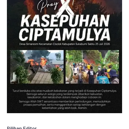
Pilihan Editor