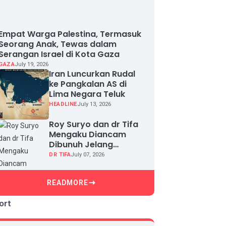
Empat Warga Palestina, Termasuk
Seorang Anak, Tewas dalam
Serangan Israel di Kota Gaza
GAZA
July 19, 2026
Iran Luncurkan Rudal
ke Pangkalan AS di
Lima Negara Teluk
HEADLINE
July 13, 2026
Roy Suryo dan dr Tifa
Mengaku Diancam
Dibunuh Jelang
Sidang, Klaim Ada
DR TIFA
July 07, 2026
Upaya Teror dan
Intimidasi
READMORE
ort