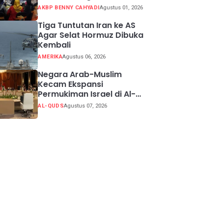
Potensi Kabupaten
AKBP BENNY CAHYADI
Agustus 01, 2026
Sukabumi
Tiga Tuntutan Iran ke AS
Agar Selat Hormuz Dibuka
Kembali
AMERIKA
Agustus 06, 2026
Negara Arab-Muslim
Kecam Ekspansi
Permukiman Israel di Al-
Quds Timur
AL-QUDS
Agustus 07, 2026