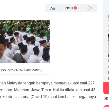
Aa
PRINT
0
A-
A+
tri. (ANTARA FOTO/Zabur Karuru)
h Malaysia tengah berupaya mengevakuasi total 227
mboro, Magetan, Jawa Timur. Hal itu dilakukan usai 43
nfeksi virus corona (Covid-19) saat kembali ke negaranya
Sp