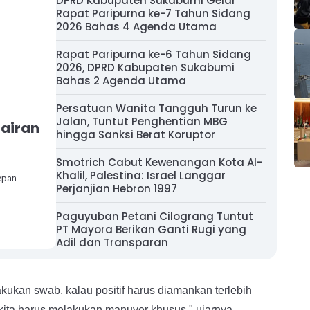
DPRD Kabupaten Sukabumi Gelar
Rapat Paripurna ke-7 Tahun Sidang
2026 Bahas 4 Agenda Utama
Rapat Paripurna ke-6 Tahun Sidang
2026, DPRD Kabupaten Sukabumi
Bahas 2 Agenda Utama
Persatuan Wanita Tangguh Turun ke
Jalan, Tuntut Penghentian MBG
airan
hingga Sanksi Berat Koruptor
Smotrich Cabut Kewenangan Kota Al-
Khalil, Palestina: Israel Langgar
epan
Perjanjian Hebron 1997
Paguyuban Petani Cilograng Tuntut
PT Mayora Berikan Ganti Rugi yang
Adil dan Transparan
akukan swab, kalau positif harus diamankan terlebih
 kita harus melakukan manuver khusus," ujarnya.