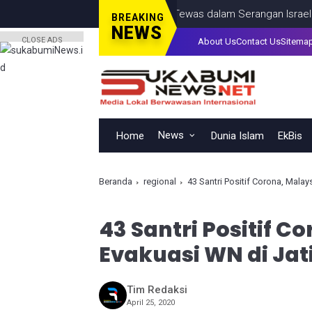
na, Termasuk Seorang Anak, Tewas dalam Serangan Israel di Kota
BREAKING
NEWS
CLOSE ADS
About Us
Contact Us
Sitema
News
Home
Dunia Islam
EkBis
Beranda
regional
43 Santri Positif Corona, Mala
43 Santri Positif C
Evakuasi WN di Ja
Tim Redaksi
April 25, 2020