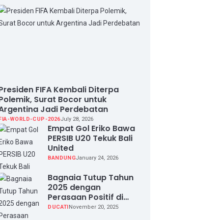
Presiden FIFA Kembali Diterpa
Polemik, Surat Bocor untuk
Argentina Jadi Perdebatan
FIA-WORLD-CUP-2026
July 28, 2026
Empat Gol Eriko Bawa
PERSIB U20 Tekuk Bali
United
BANDUNG
January 24, 2026
Bagnaia Tutup Tahun
2025 dengan
Perasaan Positif di
Valencia Test
DUCATI
November 20, 2025