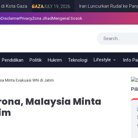
 Gaza
Iran Luncurkan Rudal ke Pangkalan A
GAZA
JULY 19, 2026
p
Disclaimer
Privacy
Zona Jihad
Mengenal Sosok
Lifestyle
Pendidikan
Politik
Hukrim
Teknologi
Info P
ysia Minta Evakuasi WN di Jatim
Pil
orona, Malaysia Minta
tim