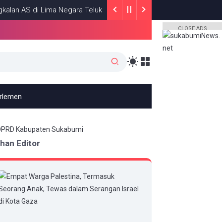
S di Lima Negara Teluk
Roy Suryo dan 
HEADLINE
JULY 13, 2026
CLOSE ADS
arlemen
ihan Editor