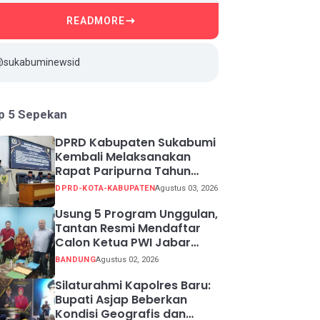
READMORE
@sukabuminewsid
p 5 Sepekan
DPRD Kabupaten Sukabumi
Kembali Melaksanakan
Rapat Paripurna Tahun
Sidang 2026
DPRD-KOTA-KABUPATEN
Agustus 03, 2026
Usung 5 Program Unggulan,
Tantan Resmi Mendaftar
Calon Ketua PWI Jabar
2026-2031
BANDUNG
Agustus 02, 2026
Silaturahmi Kapolres Baru:
Bupati Asjap Beberkan
Kondisi Geografis dan