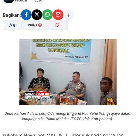
Februari 11, 2020
Bagikan:
Aa
PRINT
0
A-
A+
Dede Farhan Aulawi (kiri) didampingi Brigjend Pol. Yehu Wangsajaya dalam
kunjungan ke Polda Maluku. (FOTO: dok. Kompolnas)
sukabumiNews.net, MALUKU – Merujuk pada peraturan