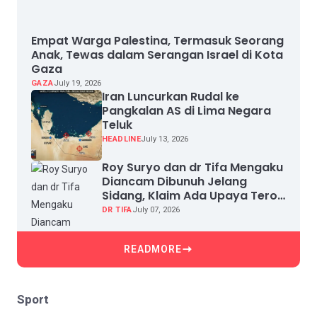
Empat Warga Palestina, Termasuk Seorang
Anak, Tewas dalam Serangan Israel di Kota
Gaza
GAZA
July 19, 2026
Iran Luncurkan Rudal ke
Pangkalan AS di Lima Negara
Teluk
HEADLINE
July 13, 2026
Roy Suryo dan dr Tifa Mengaku
Diancam Dibunuh Jelang
Sidang, Klaim Ada Upaya Teror
dan Intimidasi
DR TIFA
July 07, 2026
READMORE
Sport