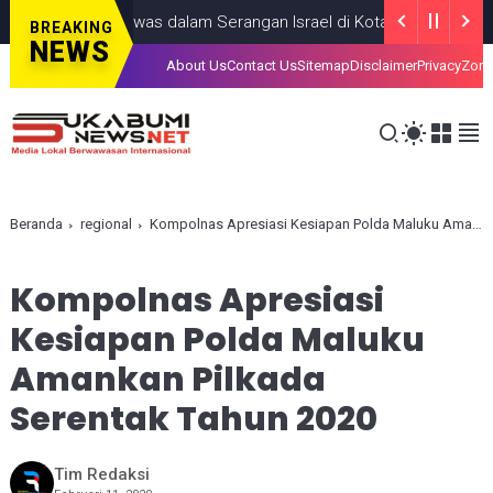
ng Anak, Tewas dalam Serangan Israel di Kota Gaza
GAZA
JULY 1
BREAKING
NEWS
About Us
Contact Us
Sitemap
Disclaimer
Privacy
Zona
Beranda
regional
Kompolnas Apresiasi Kesiapan Polda Maluku Amankan Pilkada Serentak Tahun 2020
Kompolnas Apresiasi
Kesiapan Polda Maluku
Amankan Pilkada
Serentak Tahun 2020
Tim Redaksi