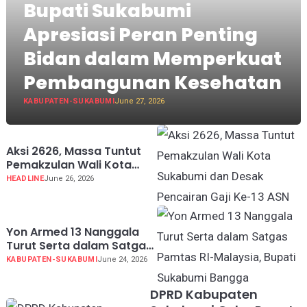
Bupati Sukabumi
Apresiasi Peran Penting
Bidan dalam Memperkuat
Pembangunan Kesehatan
KABUPATEN-SUKABUMI
June 27, 2026
Aksi 2626, Massa Tuntut
Pemakzulan Wali Kota
Sukabumi dan Desak
HEADLINE
June 26, 2026
Pencairan Gaji Ke-13 ASN
Yon Armed 13 Nanggala
Turut Serta dalam Satgas
Pamtas RI-Malaysia,
KABUPATEN-SUKABUMI
June 24, 2026
Bupati Sukabumi Bangga
DPRD Kabupaten