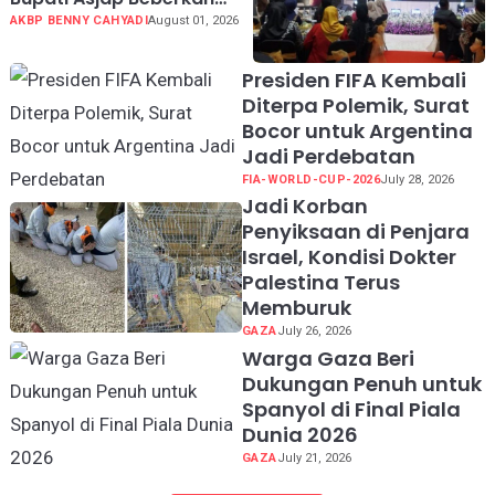
Kondisi Geografis dan
AKBP BENNY CAHYADI
August 01, 2026
Potensi Kabupaten
Sukabumi
Presiden FIFA Kembali
Diterpa Polemik, Surat
Bocor untuk Argentina
Jadi Perdebatan
FIA-WORLD-CUP-2026
July 28, 2026
Jadi Korban
Penyiksaan di Penjara
Israel, Kondisi Dokter
Palestina Terus
Memburuk
GAZA
July 26, 2026
Warga Gaza Beri
Dukungan Penuh untuk
Spanyol di Final Piala
Dunia 2026
GAZA
July 21, 2026