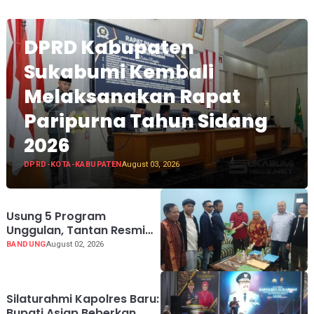
DPRD Kabupaten
Sukabumi Kembali
Melaksanakan Rapat
Paripurna Tahun Sidang
2026
DPRD-KOTA-KABUPATEN
August 03, 2026
Usung 5 Program
Unggulan, Tantan Resmi
Mendaftar Calon Ketua
BANDUNG
August 02, 2026
PWI Jabar 2026-2031
Silaturahmi Kapolres Baru:
Bupati Asjap Beberkan