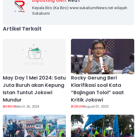
Diposting oleh
Red1
Kepala Biro (Ka Biro) www.sukabumiNews.net wilayah
Sukabumi
Artikel Terkait
May Day 1 Mei 2024: Satu
Rocky Gerung Beri
Juta Buruh akan Kepung
Klarifikasi soal Kata
Istan Tuntut Jokowi
“Bajingan Tolol” saat
Mundur
Kritik Jokowi
BURUH
March 26, 2024
BURUH
August 01, 2023