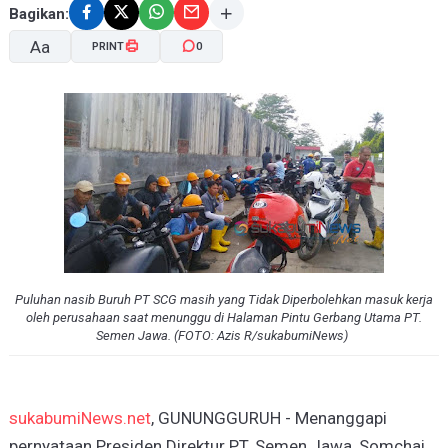
Bagikan:
Aa
PRINT
0
A-
A+
Puluhan
n
asib Buruh
PT SCG m
asih
yang
Tidak
Dip
erbolehkan
m
asuk
k
erja
oleh perusahaan saat m
enunggu di Halaman Pintu Gerbang Utama PT.
Semen Jawa. (FOTO: Azis R/sukabumiNews)
sukabumiNews.net
, GUNUNGGURUH - Menanggapi
pernyataan Presiden Direktur PT. Semen Jawa, Somchai