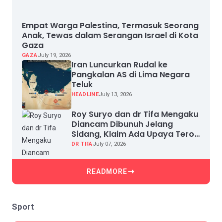
Empat Warga Palestina, Termasuk Seorang
Anak, Tewas dalam Serangan Israel di Kota
Gaza
GAZA
July 19, 2026
Iran Luncurkan Rudal ke
Pangkalan AS di Lima Negara
Teluk
HEADLINE
July 13, 2026
Roy Suryo dan dr Tifa Mengaku
Diancam Dibunuh Jelang
Sidang, Klaim Ada Upaya Teror
dan Intimidasi
DR TIFA
July 07, 2026
READMORE
Sport