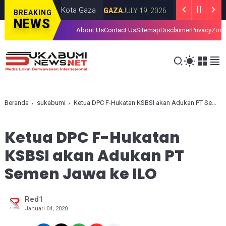
 Israel di Kota Gaza
Iran Luncurkan Rudal
GAZA
JULY 19, 2026
BREAKING
NEWS
About Us
Contact Us
Sitemap
Disclaimer
Privacy
Zona
Beranda
sukabumi
Ketua DPC F-Hukatan KSBSI akan Adukan PT Semen Jawa ke ILO
Ketua DPC F-Hukatan
KSBSI akan Adukan PT
Semen Jawa ke ILO
Red1
Januari 04, 2020