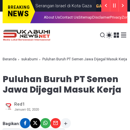
was dalam Serangan Israel di Kota Gaza
I
GAZA
JULY 19, 2026
BREAKING
NEWS
About Us
Contact Us
Sitemap
Disclaimer
Privacy
Zona
Beranda
sukabumi
Puluhan Buruh PT Semen Jawa Dijegal Masuk Kerja
Puluhan Buruh PT Semen
Jawa Dijegal Masuk Kerja
Red1
Januari 02, 2020
Bagikan: