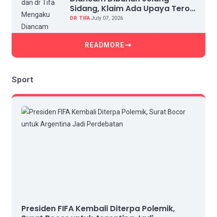
Sidang, Klaim Ada Upaya Teror
dan Intimidasi
DR TIFA
July 07, 2026
READMORE
Sport
Presiden FIFA Kembali Diterpa Polemik,