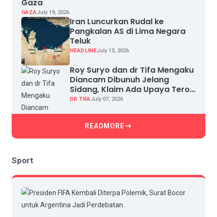
Gaza
GAZA
July 19, 2026
Iran Luncurkan Rudal ke
Pangkalan AS di Lima Negara
Teluk
HEADLINE
July 13, 2026
Roy Suryo dan dr Tifa Mengaku
Diancam Dibunuh Jelang
Sidang, Klaim Ada Upaya Teror
dan Intimidasi
DR TIFA
July 07, 2026
READMORE
Sport