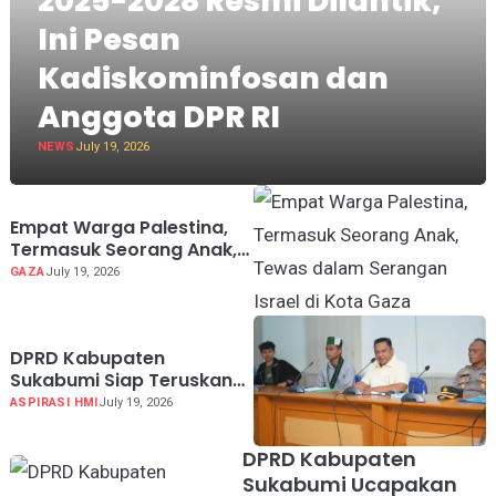
2025-2028 Resmi Dilantik,
Ini Pesan
Kadiskominfosan dan
Anggota DPR RI
NEWS
July 19, 2026
Empat Warga Palestina,
Termasuk Seorang Anak,
Tewas dalam Serangan
GAZA
July 19, 2026
Israel di Kota Gaza
DPRD Kabupaten
Sukabumi Siap Teruskan
Aspirasi HMI ke Pusat Soal
ASPIRASI HMI
July 19, 2026
MBG hingga KDMP
DPRD Kabupaten
Sukabumi Ucapakan