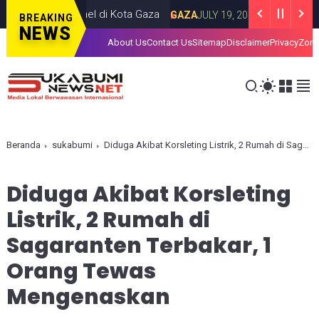
rangan Israel di Kota Gaza
Iran Luncurka
GAZA
JULY 19, 2026
BREAKING
NEWS
About Us
Contact Us
Sitemap
Disclaimer
Privacy
Zona
Beranda
sukabumi
Diduga Akibat Korsleting Listrik, 2 Rumah di Sagaranten Terbakar, 1 Orang Tewas Mengenaskan
Diduga Akibat Korsleting
Listrik, 2 Rumah di
Sagaranten Terbakar, 1
Orang Tewas
Mengenaskan