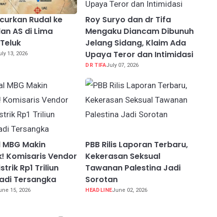
ncurkan Rudal ke
Roy Suryo dan dr Tifa
an AS di Lima
Mengaku Diancam Dibunuh
Teluk
Jelang Sidang, Klaim Ada
Upaya Teror dan Intimidasi
uly 13, 2026
DR TIFA
July 07, 2026
l MBG Makin
PBB Rilis Laporan Terbaru,
! Komisaris Vendor
Kekerasan Seksual
strik Rp1 Triliun
Tawanan Palestina Jadi
adi Tersangka
Sorotan
une 15, 2026
HEADLINE
June 02, 2026