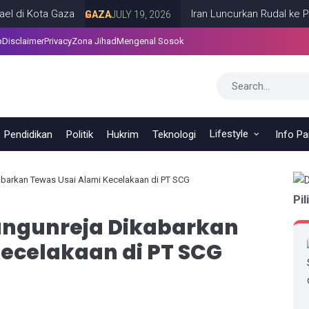
Kota Gaza
Iran Luncurkan Rudal ke Pangkal
GAZA
JULY 19, 2026
p
Disclaimer
Privacy
Zona Jihad
Mengenal Sosok
Lifestyle
Pendidikan
Politik
Hukrim
Teknologi
Info P
barkan Tewas Usai Alami Kecelakaan di PT SCG
Pil
ngunreja Dikabarkan
ecelakaan di PT SCG