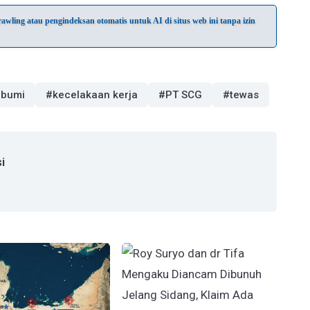
wling atau pengindeksan otomatis untuk AI di situs web ini tanpa izin
abumi
#kecelakaan kerja
#PT SCG
#tewas
i