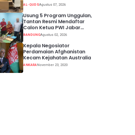
Quds Timur
AL-QUDS
Agustus 07, 2026
Usung 5 Program Unggulan,
Tantan Resmi Mendaftar
Calon Ketua PWI Jabar
2026-2031
BANDUNG
Agustus 02, 2026
Kepala Negosiator
Perdamaian Afghanistan
Kecam Kejahatan Australia
ANKARA
November 23, 2020