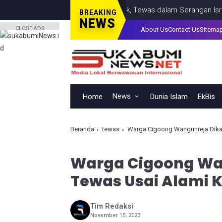
estina, Termasuk Seorang Anak, Tewas dalam Serangan Israel di 
BREAKING
NEWS
CLOSE ADS
About Us
Contact Us
Sitema
News
Home
Dunia Islam
EkBis
Beranda
tewas
Warga Cigoong Wangunreja Dika
Warga Cigoong Wa
Tewas Usai Alami K
Tim Redaksi
November 15, 2023