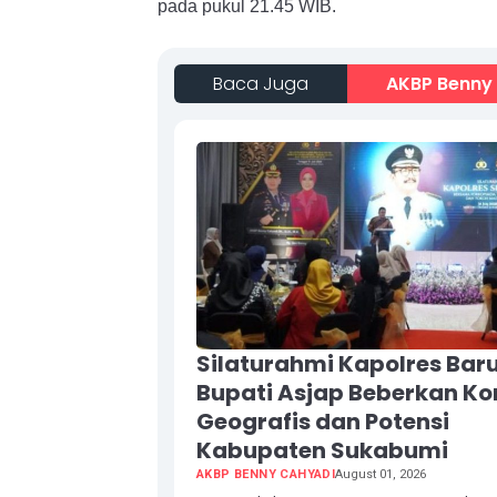
pada pukul 21.45 WIB.
Baca Juga
AKBP Benny
Silaturahmi Kapolres Baru
Bupati Asjap Beberkan Ko
Geografis dan Potensi
Kabupaten Sukabumi
AKBP BENNY CAHYADI
August 01, 2026