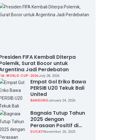
Presiden FIFA Kembali Diterpa
Polemik, Surat Bocor untuk
Argentina Jadi Perdebatan
FIA-WORLD-CUP-2026
July 28, 2026
Empat Gol Eriko Bawa
PERSIB U20 Tekuk Bali
United
BANDUNG
January 24, 2026
Bagnaia Tutup Tahun
2025 dengan
Perasaan Positif di
Valencia Test
DUCATI
November 20, 2025