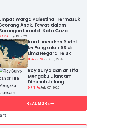
Empat Warga Palestina, Termasuk
Seorang Anak, Tewas dalam
Serangan Israel di Kota Gaza
GAZA
July 19, 2026
Iran Luncurkan Rudal
ke Pangkalan AS di
Lima Negara Teluk
HEADLINE
July 13, 2026
Roy Suryo dan dr Tifa
Mengaku Diancam
Dibunuh Jelang
Sidang, Klaim Ada
DR TIFA
July 07, 2026
Upaya Teror dan
Intimidasi
READMORE
ort