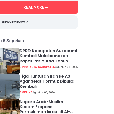
READMORE
@sukabuminewsid
p 5 Sepekan
DPRD Kabupaten Sukabumi
Kembali Melaksanakan
Rapat Paripurna Tahun
Sidang 2026
DPRD-KOTA-KABUPATEN
Agustus 03, 2026
Tiga Tuntutan Iran ke AS
Agar Selat Hormuz Dibuka
Kembali
AMERIKA
Agustus 06, 2026
Negara Arab-Muslim
Kecam Ekspansi
Permukiman Israel di Al-