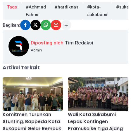
Tags
#Achmad
#hardiknas
#kota-
#suka
Fahmi
sukabumi
Bagikan:
Diposting oleh
Tim Redaksi
Admin
Artikel Terkait
Komitmen Turunkan
Wali Kota Sukabumi
Stunting, Bappeda Kota
Lepas Kontingen
Sukabumi Gelar Rembuk
Pramuka ke Tiga Ajang