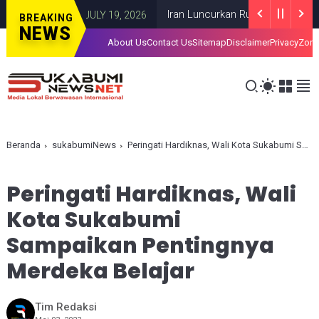
Gaza
Iran Luncurkan Rudal ke Pangkalan AS
GAZA
JULY 19, 2026
BREAKING
NEWS
About Us
Contact Us
Sitemap
Disclaimer
Privacy
Zona
Beranda
sukabumiNews
Peringati Hardiknas, Wali Kota Sukabumi Sampaikan Pentingnya Merdeka Belajar
Peringati Hardiknas, Wali
Kota Sukabumi
Sampaikan Pentingnya
Merdeka Belajar
Tim Redaksi