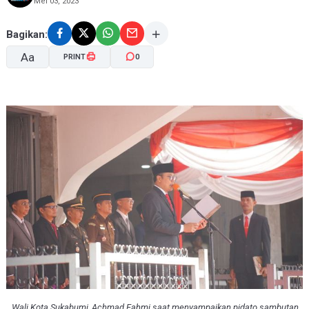
Mei 03, 2023
Bagikan:
Aa
PRINT
0
A-
A+
Wali Kota Sukabumi, Achmad Fahmi saat menyampaikan pidato sambutan