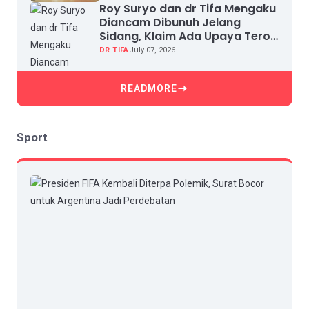
Roy Suryo dan dr Tifa Mengaku
Diancam Dibunuh Jelang
Sidang, Klaim Ada Upaya Teror
dan Intimidasi
DR TIFA
July 07, 2026
READMORE
Sport