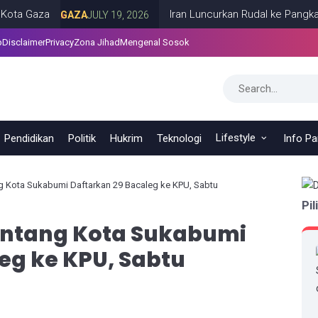
aza
Iran Luncurkan Rudal ke Pangkalan AS 
GAZA
JULY 19, 2026
p
Disclaimer
Privacy
Zona Jihad
Mengenal Sosok
Lifestyle
Pendidikan
Politik
Hukrim
Teknologi
Info P
ng Kota Sukabumi Daftarkan 29 Bacaleg ke KPU, Sabtu
Pil
Bintang Kota Sukabumi
eg ke KPU, Sabtu