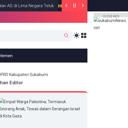
di Lima Negara Teluk
Roy Suryo dan dr
HEADLINE
JULY 13, 2026
CLOSE ADS
arlemen
ihan Editor