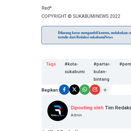
Red*
COPYRIGHT © SUKABUMINEWS 2022
Dilarang keras mengambil konten, melakukan cra
tertulis dari Redaksi sukabumiNews
Tags
#kota-
#partai-
#pem
sukabumi
bulan-
bintang
Bagikan:
Diposting oleh
Tim Redaks
Admin