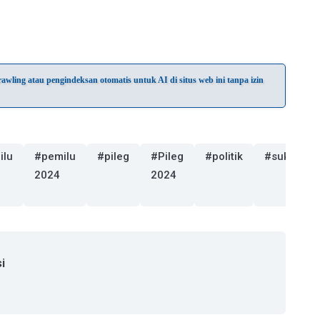
wling atau pengindeksan otomatis untuk AI di situs web ini tanpa izin
ilu
#pemilu
#pileg
#Pileg
#politik
#sukabum
2024
2024
i