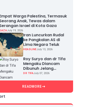
Empat Warga Palestina, Termasuk
Seorang Anak, Tewas dalam
Serangan Israel di Kota Gaza
GAZA
July 19, 2026
Iran Luncurkan Rudal
ke Pangkalan AS di
Lima Negara Teluk
HEADLINE
July 13, 2026
Roy Suryo dan dr Tifa
Mengaku Diancam
Dibunuh Jelang
Sidang, Klaim Ada
DR TIFA
July 07, 2026
Upaya Teror dan
Intimidasi
READMORE
ort