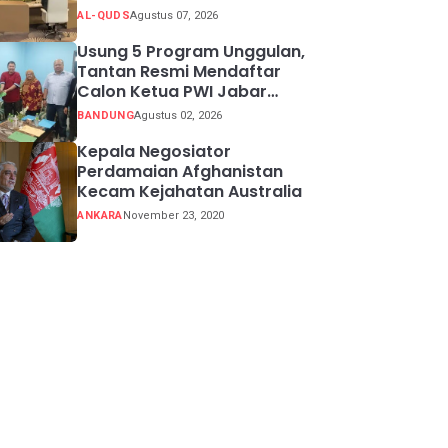
Quds Timur
AL-QUDS
Agustus 07, 2026
Usung 5 Program Unggulan,
Tantan Resmi Mendaftar
Calon Ketua PWI Jabar
2026-2031
BANDUNG
Agustus 02, 2026
Kepala Negosiator
Perdamaian Afghanistan
Kecam Kejahatan Australia
ANKARA
November 23, 2020