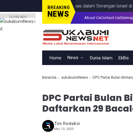
, Termasuk Seorang Anak, Tewas dalam Serangan Israel di Kota G
BREAKING
NEWS
CLOSE ADS
About Us
Contact Us
Sitema
News
Home
Dunia Islam
EkBis
Beranda
sukabumiNews
DPC Partai Bulan Binta
DPC Partai Bulan 
Daftarkan 29 Bacal
Tim Redaksi
Mei 13, 2023