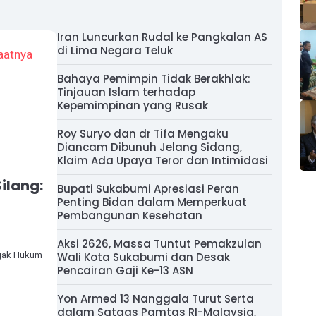
Iran Luncurkan Rudal ke Pangkalan AS
di Lima Negara Teluk
Bahaya Pemimpin Tidak Berakhlak:
Tinjauan Islam terhadap
Kepemimpinan yang Rusak
Roy Suryo dan dr Tifa Mengaku
Diancam Dibunuh Jelang Sidang,
Klaim Ada Upaya Teror dan Intimidasi
ilang:
Bupati Sukabumi Apresiasi Peran
Penting Bidan dalam Memperkuat
Pembangunan Kesehatan
Aksi 2626, Massa Tuntut Pemakzulan
egak Hukum
Wali Kota Sukabumi dan Desak
Pencairan Gaji Ke-13 ASN
Yon Armed 13 Nanggala Turut Serta
dalam Satgas Pamtas RI-Malaysia,