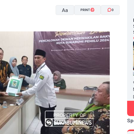
Aa
PRINT
0
A-
A+
Sp