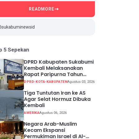
READMORE
@sukabuminewsid
p 5 Sepekan
DPRD Kabupaten Sukabumi
Kembali Melaksanakan
Rapat Paripurna Tahun
Sidang 2026
DPRD-KOTA-KABUPATEN
Agustus 03, 2026
Tiga Tuntutan Iran ke AS
Agar Selat Hormuz Dibuka
Kembali
AMERIKA
Agustus 06, 2026
Negara Arab-Muslim
Kecam Ekspansi
Permukiman Israel di Al-