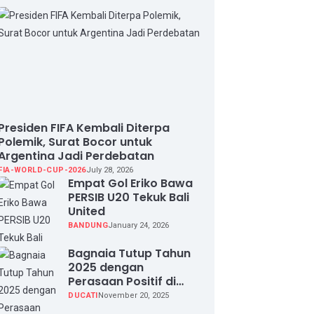
Presiden FIFA Kembali Diterpa
Polemik, Surat Bocor untuk
Argentina Jadi Perdebatan
FIA-WORLD-CUP-2026
July 28, 2026
Empat Gol Eriko Bawa
PERSIB U20 Tekuk Bali
United
BANDUNG
January 24, 2026
Bagnaia Tutup Tahun
2025 dengan
Perasaan Positif di
Valencia Test
DUCATI
November 20, 2025