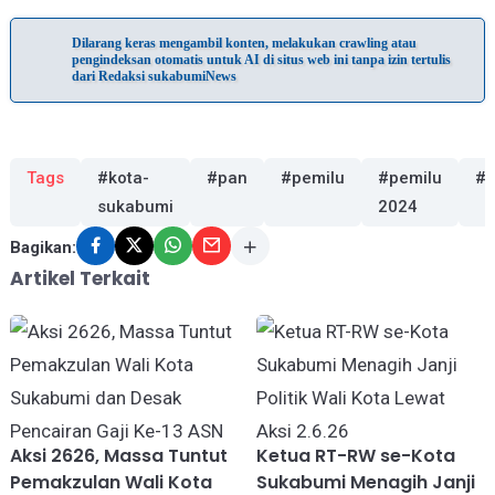
Dilarang keras mengambil konten, melakukan crawling atau
pengindeksan otomatis untuk AI di situs web ini tanpa izin tertulis
dari Redaksi sukabumiNews
Tags
#kota-
#pan
#pemilu
#pemilu
#p
sukabumi
2024
Bagikan:
Artikel Terkait
Aksi 2626, Massa Tuntut
Ketua RT-RW se-Kota
Pemakzulan Wali Kota
Sukabumi Menagih Janji