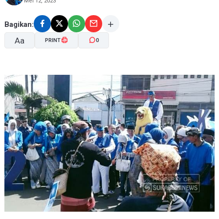
Mei 12, 2023
Bagikan:
Aa
PRINT
0
A-
A+