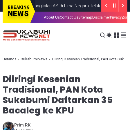
n Rudal ke Pangkalan AS di Lima Negara Teluk
HEADLINE
JULY 13, 
BREAKING
NEWS
About Us
Contact Us
Sitemap
Disclaimer
Privacy
Zona
Beranda
sukabumiNews
Diiringi Kesenian Tradisional, PAN Kota Sukabumi Daftarkan 35 Bacaleg ke KPU
Diiringi Kesenian
Tradisional, PAN Kota
Sukabumi Daftarkan 35
Bacaleg ke KPU
Prim RK