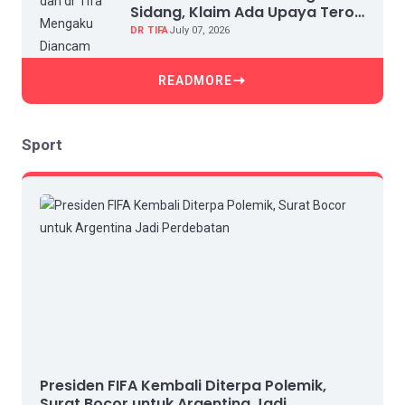
Sidang, Klaim Ada Upaya Teror
dan Intimidasi
DR TIFA
July 07, 2026
READMORE
Sport
Presiden FIFA Kembali Diterpa Polemik,
Surat Bocor untuk Argentina Jadi