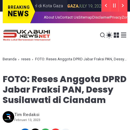
rangan Israel di Kota Gaza
Iran Luncurka
GAZA
JULY 19, 2026
BREAKING
NEWS
About Us
Contact Us
Sitemap
Disclaimer
Privacy
Zona
Beranda
reses
FOTO: Reses Anggota DPRD Jabar Fraksi PAN, Dessy Susilawati di Ciandam
FOTO: Reses Anggota DPRD
Jabar Fraksi PAN, Dessy
Susilawati di Ciandam
Tim Redaksi
Februari 13, 2023