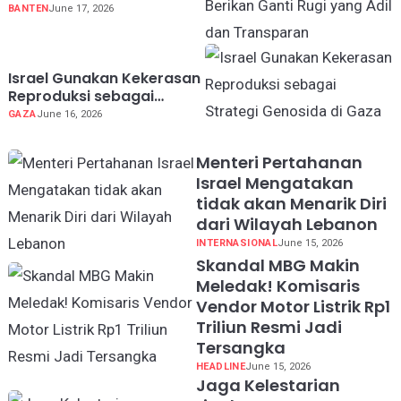
Mayora Berikan Ganti Rugi
BANTEN
June 17, 2026
yang Adil dan Transparan
Israel Gunakan Kekerasan
Reproduksi sebagai
Strategi Genosida di Gaza
GAZA
June 16, 2026
Menteri Pertahanan
Israel Mengatakan
tidak akan Menarik Diri
dari Wilayah Lebanon
INTERNASIONAL
June 15, 2026
Skandal MBG Makin
Meledak! Komisaris
Vendor Motor Listrik Rp1
Triliun Resmi Jadi
Tersangka
HEADLINE
June 15, 2026
Jaga Kelestarian