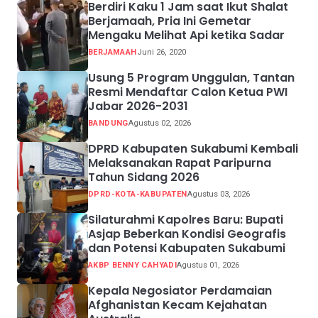
Berdiri Kaku 1 Jam saat Ikut Shalat
Berjamaah, Pria Ini Gemetar
Mengaku Melihat Api ketika Sadar
BERJAMAAH
Juni 26, 2020
Usung 5 Program Unggulan, Tantan
Resmi Mendaftar Calon Ketua PWI
Jabar 2026-2031
BANDUNG
Agustus 02, 2026
DPRD Kabupaten Sukabumi Kembali
Melaksanakan Rapat Paripurna
Tahun Sidang 2026
DPRD-KOTA-KABUPATEN
Agustus 03, 2026
Silaturahmi Kapolres Baru: Bupati
Asjap Beberkan Kondisi Geografis
dan Potensi Kabupaten Sukabumi
AKBP BENNY CAHYADI
Agustus 01, 2026
Kepala Negosiator Perdamaian
Afghanistan Kecam Kejahatan