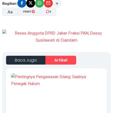
Bagikan:
Aa
PRINT
0
A-
A+
Baca Juga
Artikel