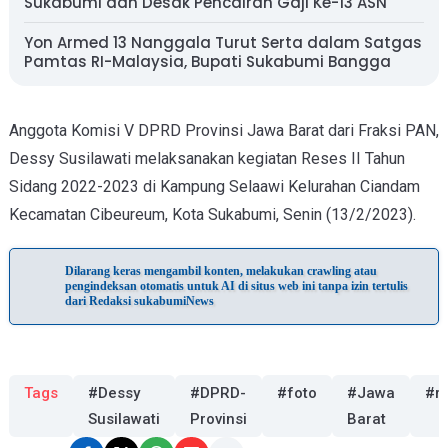
Sukabumi dan Desak Pencairan Gaji Ke-13 ASN
Yon Armed 13 Nanggala Turut Serta dalam Satgas
Pamtas RI-Malaysia, Bupati Sukabumi Bangga
Anggota Komisi V DPRD Provinsi Jawa Barat dari Fraksi PAN,
Dessy Susilawati melaksanakan kegiatan Reses II Tahun
Sidang 2022-2023 di Kampung Selaawi Kelurahan Ciandam
Kecamatan Cibeureum, Kota Sukabumi, Senin (13/2/2023).
Dilarang keras mengambil konten, melakukan crawling atau
pengindeksan otomatis untuk AI di situs web ini tanpa izin tertulis
dari Redaksi sukabumiNews
Tags
#Dessy
#DPRD-
#foto
#Jawa
#r
Susilawati
Provinsi
Barat