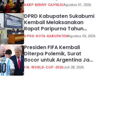
Potensi Kabupaten
AKBP BENNY CAHYADI
Agustus 01, 2026
Sukabumi
DPRD Kabupaten Sukabumi
Kembali Melaksanakan
Rapat Paripurna Tahun
Sidang 2026
DPRD-KOTA-KABUPATEN
Agustus 03, 2026
Presiden FIFA Kembali
Diterpa Polemik, Surat
Bocor untuk Argentina Jadi
Perdebatan
FIA-WORLD-CUP-2026
Juli 28, 2026