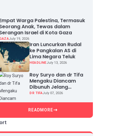
Empat Warga Palestina, Termasuk
Seorang Anak, Tewas dalam
Serangan Israel di Kota Gaza
GAZA
July 19, 2026
Iran Luncurkan Rudal
ke Pangkalan AS di
Lima Negara Teluk
HEADLINE
July 13, 2026
Roy Suryo dan dr Tifa
Mengaku Diancam
Dibunuh Jelang
Sidang, Klaim Ada
DR TIFA
July 07, 2026
Upaya Teror dan
Intimidasi
READMORE
ort