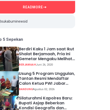
READMORE
@sukabuminewsid
p 5 Sepekan
Berdiri Kaku 1 Jam saat Ikut
Shalat Berjamaah, Pria Ini
Gemetar Mengaku Melihat
Api ketika Sadar
BERJAMAAH
Juni 26, 2020
Usung 5 Program Unggulan,
Tantan Resmi Mendaftar
Calon Ketua PWI Jabar
2026-2031
BANDUNG
Agustus 02, 2026
Silaturahmi Kapolres Baru:
Bupati Asjap Beberkan
Kondisi Geografis dan