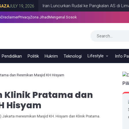
Iran Luncurkan Rudal ke Pangkalan AS di Lima Negara
Y 19, 2026
p
Disclaimer
Privacy
Zona Jihad
Mengenal Sosok
Lifestyle
Pendidikan
Politik
Hukrim
Teknologi
Info P
ratama dan Resmikan Masjid KH Hisyam
Pil
Klinik Pratama dan
H Hisyam
 Jakarta meresmikan Masjid KH. Hisyam dan Klinik Pratama.