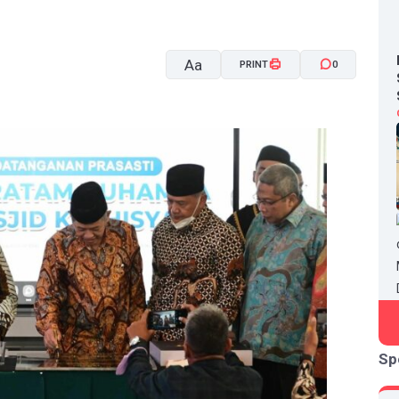
Aa
PRINT
0
A-
A+
Sp