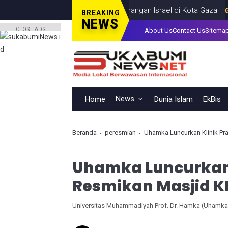
orang Anak, Tewas dalam Serangan Israel di Kota Gaza
GAZA
JUL
BREAKING
NEWS
CLOSE ADS
About Us
Contact Us
Sitema
News
Home
Dunia Islam
EkBis
Beranda
peresmian
Uhamka Luncurkan Klinik P
Uhamka Luncurkan 
Resmikan Masjid K
Universitas Muhammadiyah Prof. Dr. Hamka (Uhamka)