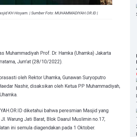
Masjid KH Hisyam. | Sumber Foto: MUHAMMADIYAH.OR.ID |
tas Muhammadiyah Prof. Dr. Hamka (Uhamka) Jakarta
ratama, Jum’at (28/10/2022).
prasasti oleh Rektor Uhamka, Gunawan Suryoputro
edar Nashir, disaksikan oleh Ketua PP Muhammadiyah,
 Uhamka.
AH.OR.ID
diketahui bahwa peresmian Masjid yang
l. Warung Jati Barat, Blok Daarul Muslimin no.17,
latan ini semula diagendakan pada 1 Oktober.