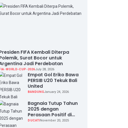
Presiden FIFA Kembali Diterpa
Polemik, Surat Bocor untuk
Argentina Jadi Perdebatan
FIA-WORLD-CUP-2026
July 28, 2026
Empat Gol Eriko Bawa
PERSIB U20 Tekuk Bali
United
BANDUNG
January 24, 2026
Bagnaia Tutup Tahun
2025 dengan
Perasaan Positif di
Valencia Test
DUCATI
November 20, 2025