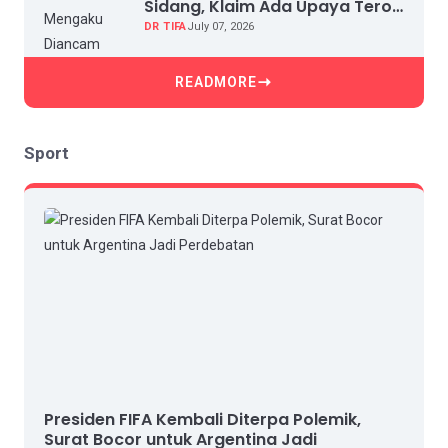
Sidang, Klaim Ada Upaya Teror
dan Intimidasi
DR TIFA
July 07, 2026
READMORE
Sport
Presiden FIFA Kembali Diterpa Polemik,
Surat Bocor untuk Argentina Jadi