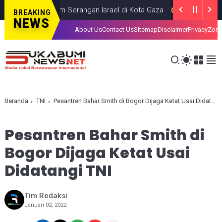
ewas dalam Serangan Israel di Kota Gaza
GAZA
JULY 19, 2026
BREAKING
NEWS
About Us
Contact Us
Sitemap
Disclaimer
Privacy
Zona
Beranda
TNI
Pesantren Bahar Smith di Bogor Dijaga Ketat Usai Didatangi TNI
Pesantren Bahar Smith di
Bogor Dijaga Ketat Usai
Didatangi TNI
Tim Redaksi
Januari 02, 2022