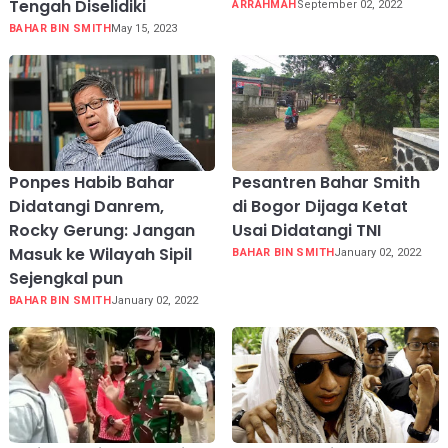
Tengah Diselidiki
ARRAHMAH
September 02, 2022
BAHAR BIN SMITH
May 15, 2023
Ponpes Habib Bahar
Pesantren Bahar Smith
Didatangi Danrem,
di Bogor Dijaga Ketat
Rocky Gerung: Jangan
Usai Didatangi TNI
Masuk ke Wilayah Sipil
BAHAR BIN SMITH
January 02, 2022
Sejengkal pun
BAHAR BIN SMITH
January 02, 2022