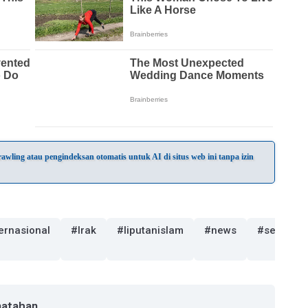
wling atau pengindeksan otomatis untuk AI di situs web ini tanpa izin
ernasional
#Irak
#liputanislam
#news
#sejarah
natahan