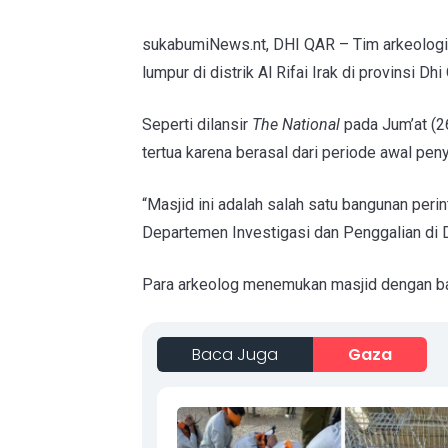
sukabumiNews.nt, DHI QAR – Tim arkeologi
lumpur di distrik Al Rifai Irak di provinsi Dhi
Seperti dilansir
The National
pada Jum’at (2
tertua karena berasal dari periode awal pen
“Masjid ini adalah salah satu bangunan perin
Departemen Investigasi dan Penggalian di D
Para arkeolog menemukan masjid dengan b
Baca Juga
Gaza