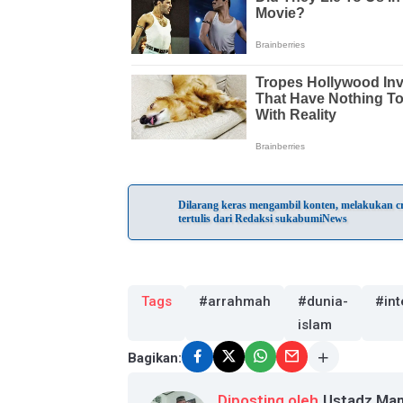
Dilarang keras mengambil konten, melakukan cra
tertulis dari Redaksi sukabumiNews
Tags
#arrahmah
#dunia-
#int
islam
Bagikan:
Diposting oleh
Ustadz Ma