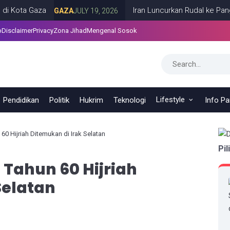
a Gaza
Iran Luncurkan Rudal ke Pangkalan 
GAZA
JULY 19, 2026
p
Disclaimer
Privacy
Zona Jihad
Mengenal Sosok
Lifestyle
Pendidikan
Politik
Hukrim
Teknologi
Info P
60 Hijriah Ditemukan di Irak Selatan
Pil
 Tahun 60 Hijriah
Selatan