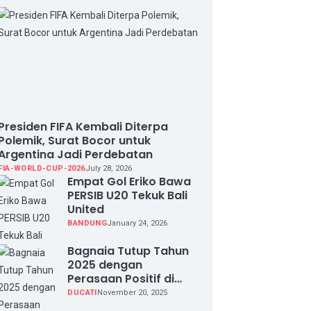
Presiden FIFA Kembali Diterpa
Polemik, Surat Bocor untuk
Argentina Jadi Perdebatan
FIA-WORLD-CUP-2026
July 28, 2026
Empat Gol Eriko Bawa
PERSIB U20 Tekuk Bali
United
BANDUNG
January 24, 2026
Bagnaia Tutup Tahun
2025 dengan
Perasaan Positif di
Valencia Test
DUCATI
November 20, 2025