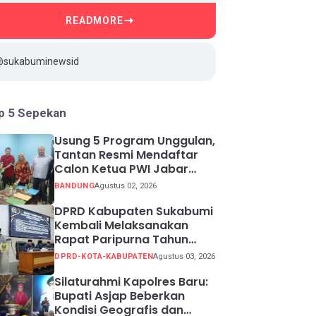
READMORE
@sukabuminewsid
p 5 Sepekan
Usung 5 Program Unggulan,
Tantan Resmi Mendaftar
Calon Ketua PWI Jabar
2026-2031
BANDUNG
Agustus 02, 2026
DPRD Kabupaten Sukabumi
Kembali Melaksanakan
Rapat Paripurna Tahun
Sidang 2026
DPRD-KOTA-KABUPATEN
Agustus 03, 2026
Silaturahmi Kapolres Baru:
Bupati Asjap Beberkan
Kondisi Geografis dan