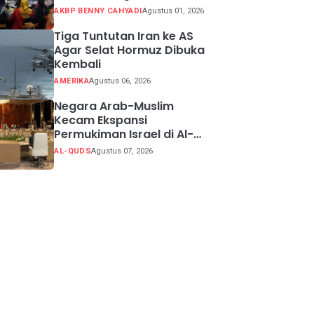
Potensi Kabupaten
AKBP BENNY CAHYADI
Agustus 01, 2026
Sukabumi
Tiga Tuntutan Iran ke AS
Agar Selat Hormuz Dibuka
Kembali
AMERIKA
Agustus 06, 2026
Negara Arab-Muslim
Kecam Ekspansi
Permukiman Israel di Al-
Quds Timur
AL-QUDS
Agustus 07, 2026