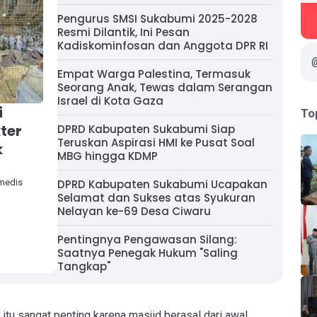
Pengurus SMSI Sukabumi 2025-2028
Resmi Dilantik, Ini Pesan
Kadiskominfosan dan Anggota DPR RI
Empat Warga Palestina, Termasuk
Seorang Anak, Tewas dalam Serangan
Israel di Kota Gaza
i
To
kter
DPRD Kabupaten Sukabumi Siap
Teruskan Aspirasi HMI ke Pusat Soal
k
MBG hingga KDMP
 medis
DPRD Kabupaten Sukabumi Ucapakan
Selamat dan Sukses atas Syukuran
Nelayan ke-69 Desa Ciwaru
Pentingnya Pengawasan Silang:
Saatnya Penegak Hukum "Saling
Tangkap"
tu sangat penting karena masjid berasal dari awal