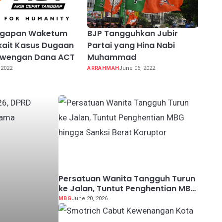
nggapan Waketum
BJP Tangguhkan Jubir
kait Kasus Dugaan
Partai yang Hina Nabi
ewengan Dana ACT
Muhammad
 2022
ARRAHMAH
June 06, 2022
Persatuan Wanita Tangguh Turun
ke Jalan, Tuntut Penghentian MBG
hingga Sanksi Berat Koruptor
MBG
June 20, 2026