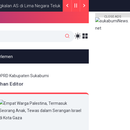
AS di Lima Negara Teluk
Roy Suryo dan
HEADLINE
JULY 13, 2026
CLOSE ADS
arlemen
ihan Editor