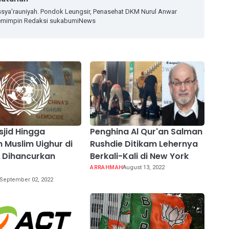
sya'rauniyah. Pondok Leungsir, Penasehat DKM Nurul Anwar
 Pemimpin Redaksi sukabumiNews
sjid Hingga
Penghina Al Qur'an Salman
 Muslim Uighur di
Rushdie Ditikam Lehernya
g Dihancurkan
Berkali-Kali di New York
ARRAHMAH
August 13, 2022
September 02, 2022