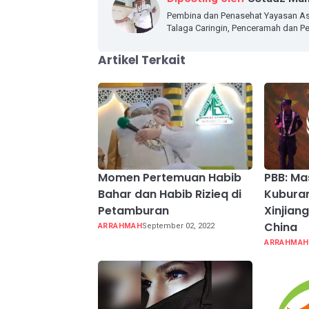
Pembina dan Penasehat Yayasan As
Talaga Caringin, Penceramah dan
Artikel Terkait
Momen Pertemuan Habib
PBB: Ma
Bahar dan Habib Rizieq di
Kuburan
Petamburan
Xinjian
China
ARRAHMAH
September 02, 2022
ARRAHMAH