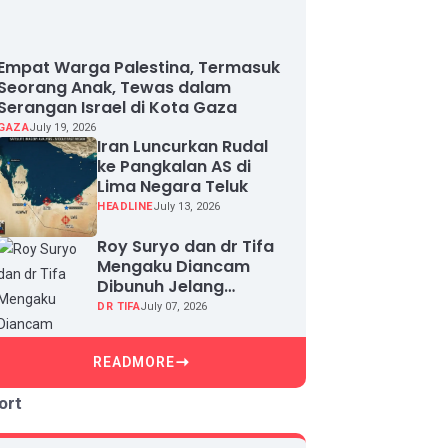
Empat Warga Palestina, Termasuk
Seorang Anak, Tewas dalam
Serangan Israel di Kota Gaza
GAZA
July 19, 2026
Iran Luncurkan Rudal
ke Pangkalan AS di
Lima Negara Teluk
HEADLINE
July 13, 2026
Roy Suryo dan dr Tifa
Mengaku Diancam
Dibunuh Jelang
Sidang, Klaim Ada
DR TIFA
July 07, 2026
Upaya Teror dan
Intimidasi
READMORE
ort