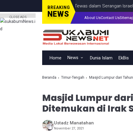
ina, Termasuk Seorang Anak, Tewas dalam Serangan Israel di Kot
BREAKING
NEWS
CLOSE ADS
About Us
Contact Us
Sitema
News
Home
Dunia Islam
EkBis
Beranda
Timur-Tengah
Masjid Lumpur dari Tahun 
Masjid Lumpur dari
Ditemukan di Irak 
Ustadz Manatahan
November 27, 2021