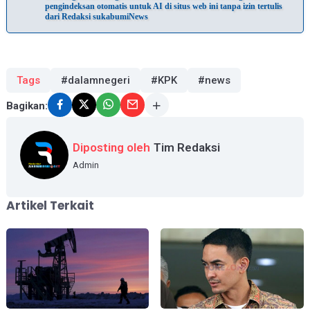
pengindeksan otomatis untuk AI di situs web ini tanpa izin tertulis
dari Redaksi sukabumiNews
Tags
#dalamnegeri
#KPK
#news
Bagikan:
Diposting oleh
Tim Redaksi
Admin
Artikel Terkait