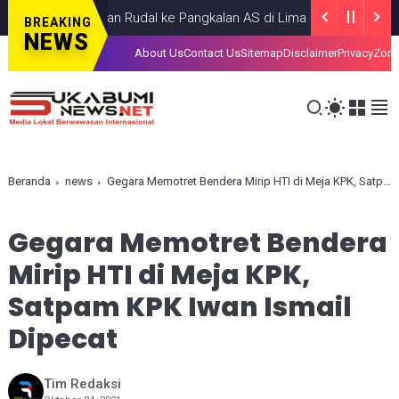
ran Luncurkan Rudal ke Pangkalan AS di Lima Negara Teluk
HEADL
BREAKING
NEWS
About Us
Contact Us
Sitemap
Disclaimer
Privacy
Zona
Beranda
news
Gegara Memotret Bendera Mirip HTI di Meja KPK, Satpam KPK Iwan Ismail Dipecat
Gegara Memotret Bendera
Mirip HTI di Meja KPK,
Satpam KPK Iwan Ismail
Dipecat
Tim Redaksi