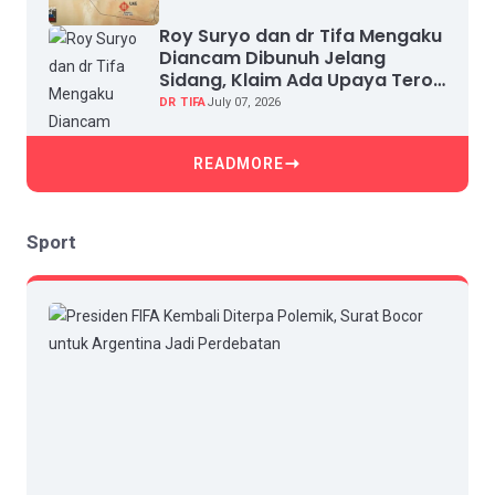
Roy Suryo dan dr Tifa Mengaku
Diancam Dibunuh Jelang
Sidang, Klaim Ada Upaya Teror
dan Intimidasi
DR TIFA
July 07, 2026
READMORE
Sport