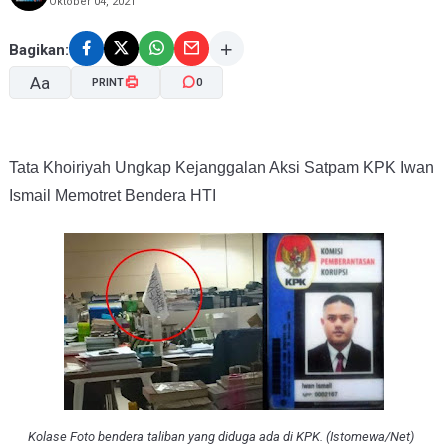
Oktober 04, 2021
Bagikan:
Aa
PRINT
0
A-
A+
Tata Khoiriyah Ungkap Kejanggalan Aksi Satpam KPK Iwan
Ismail Memotret Bendera HTI
Kolase Foto bendera taliban yang diduga ada di KPK. (Istomewa/Net)