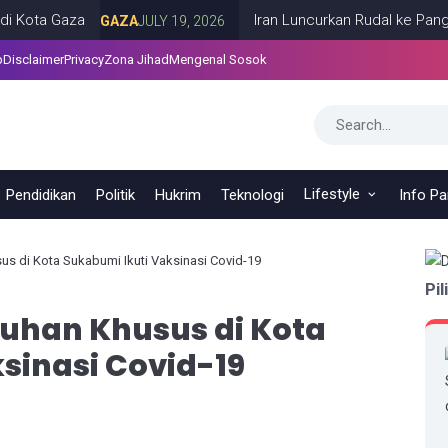
 Gaza
Iran Luncurkan Rudal ke Pangkalan A
GAZA
JULY 19, 2026
p
Disclaimer
Privacy
Zona Jihad
Mengenal Sosok
Lifestyle
Pendidikan
Politik
Hukrim
Teknologi
Info P
s di Kota Sukabumi Ikuti Vaksinasi Covid-19
Pil
tuhan Khusus di Kota
sinasi Covid-19