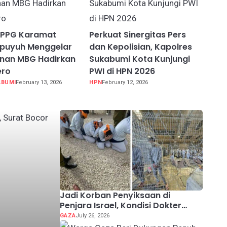
SPPG Karamat
Perkuat Sinergitas Pers
puyuh Menggelar
dan Kepolisian, Kapolres
nan MBG Hadirkan
Sukabumi Kota Kunjungi
ero
PWI di HPN 2026
ABUMI
February 13, 2026
HPN
February 12, 2026
Jadi Korban Penyiksaan di
Penjara Israel, Kondisi Dokter
Palestina Terus Memburuk
GAZA
July 26, 2026