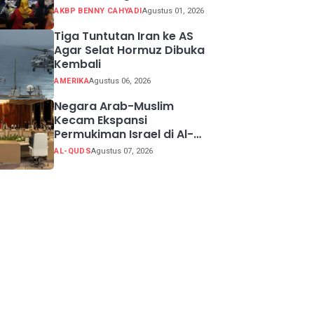
Potensi Kabupaten
AKBP BENNY CAHYADI
Agustus 01, 2026
Sukabumi
Tiga Tuntutan Iran ke AS
Agar Selat Hormuz Dibuka
Kembali
AMERIKA
Agustus 06, 2026
Negara Arab-Muslim
Kecam Ekspansi
Permukiman Israel di Al-
Quds Timur
AL-QUDS
Agustus 07, 2026