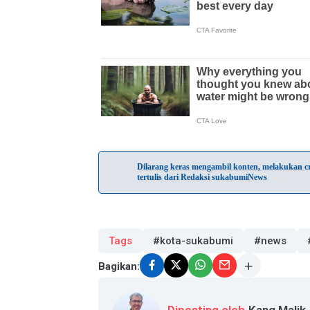
Dilarang keras mengambil konten, melakukan cra
tertulis dari Redaksi sukabumiNews
Tags
#kota-sukabumi
#news
Bagikan:
Diposting oleh
Kang Malik