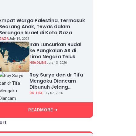
Empat Warga Palestina, Termasuk
Seorang Anak, Tewas dalam
Serangan Israel di Kota Gaza
GAZA
July 19, 2026
Iran Luncurkan Rudal
ke Pangkalan AS di
Lima Negara Teluk
HEADLINE
July 13, 2026
Roy Suryo dan dr Tifa
Mengaku Diancam
Dibunuh Jelang
Sidang, Klaim Ada
DR TIFA
July 07, 2026
Upaya Teror dan
Intimidasi
READMORE
ort