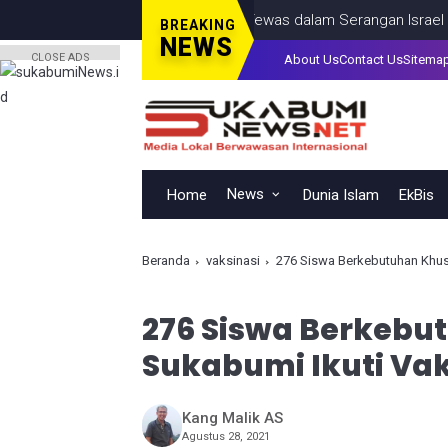
na, Termasuk Seorang Anak, Tewas dalam Serangan Israel di Kota
BREAKING
NEWS
CLOSE ADS
About Us
Contact Us
Sitema
News
Home
Dunia Islam
EkBis
Beranda
vaksinasi
276 Siswa Berkebutuhan Khusu
276 Siswa Berkebu
Sukabumi Ikuti Vak
Kang Malik AS
Agustus 28, 2021