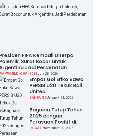
Presiden FIFA Kembali Diterpa
Polemik, Surat Bocor untuk
Argentina Jadi Perdebatan
FIA-WORLD-CUP-2026
July 28, 2026
Empat Gol Eriko Bawa
PERSIB U20 Tekuk Bali
United
BANDUNG
January 24, 2026
Bagnaia Tutup Tahun
2025 dengan
Perasaan Positif di
Valencia Test
DUCATI
November 20, 2025