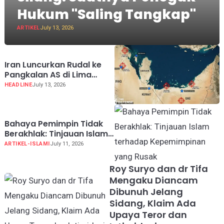
Hukum "Saling Tangkap"
ARTIKEL
July 13, 2026
Iran Luncurkan Rudal ke
Pangkalan AS di Lima
Negara Teluk
HEADLINE
July 13, 2026
Bahaya Pemimpin Tidak
Berakhlak: Tinjauan Islam
terhadap Kepemimpinan
ARTIKEL-ISLAMI
July 11, 2026
yang Rusak
Roy Suryo dan dr Tifa
Mengaku Diancam
Dibunuh Jelang
Sidang, Klaim Ada
Upaya Teror dan