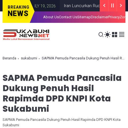
za
Iran Luncurkan Rudal ke Pangkalan AS d
GAZA
JULY 19, 2026
BREAKING
NEWS
About Us
Contact Us
Sitemap
Disclaimer
Privacy
Zona
Beranda
sukabumi
SAPMA Pemuda Pancasila Dukung Penuh Hasil Rapimda DPD KNPI Kota Sukabumi
SAPMA Pemuda Pancasila
Dukung Penuh Hasil
Rapimda DPD KNPI Kota
Sukabumi
SAPMA Pemuda Pancasila Dukung Penuh Hasil Rapimda DPD KNPI Kota
Sukabumi