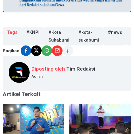
pengindeksan otomatis untuk AI di situs web ini tanpa izin tertulis
dari Redaksi sukabumiNews
Tags
#KNPI
#Kota
#kota-
#news
#
Sukabumi
sukabumi
P
Bagikan:
Diposting oleh
Tim Redaksi
Admin
Artikel Terkait