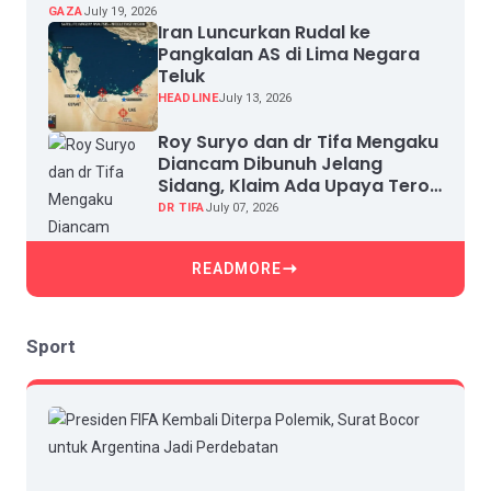
GAZA
July 19, 2026
Iran Luncurkan Rudal ke
Pangkalan AS di Lima Negara
Teluk
HEADLINE
July 13, 2026
Roy Suryo dan dr Tifa Mengaku
Diancam Dibunuh Jelang
Sidang, Klaim Ada Upaya Teror
dan Intimidasi
DR TIFA
July 07, 2026
READMORE
Sport