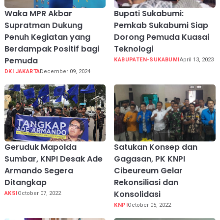
Waka MPR Akbar
Bupati Sukabumi:
Supratman Dukung
Pemkab Sukabumi Siap
Penuh Kegiatan yang
Dorong Pemuda Kuasai
Berdampak Positif bagi
Teknologi
Pemuda
KABUPATEN-SUKABUMI
April 13, 2023
DKI JAKARTA
December 09, 2024
Geruduk Mapolda
Satukan Konsep dan
Sumbar, KNPI Desak Ade
Gagasan, PK KNPI
Armando Segera
Cibeureum Gelar
Ditangkap
Rekonsiliasi dan
Konsolidasi
AKSI
October 07, 2022
KNPI
October 05, 2022