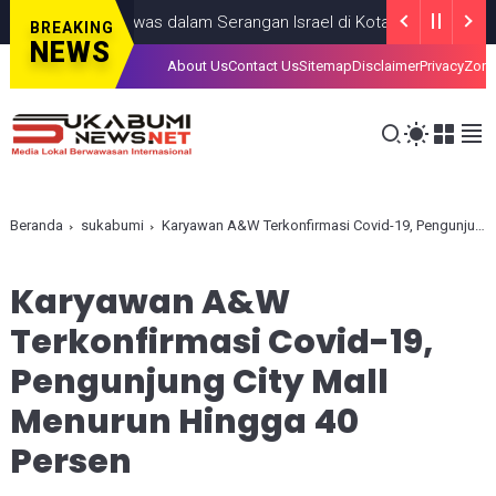
ng Anak, Tewas dalam Serangan Israel di Kota Gaza
GAZA
JULY 1
BREAKING
NEWS
About Us
Contact Us
Sitemap
Disclaimer
Privacy
Zona
Beranda
sukabumi
Karyawan A&W Terkonfirmasi Covid-19, Pengunjung City Mall Menurun Hingga 40 Persen
Karyawan A&W
Terkonfirmasi Covid-19,
Pengunjung City Mall
Menurun Hingga 40
Persen