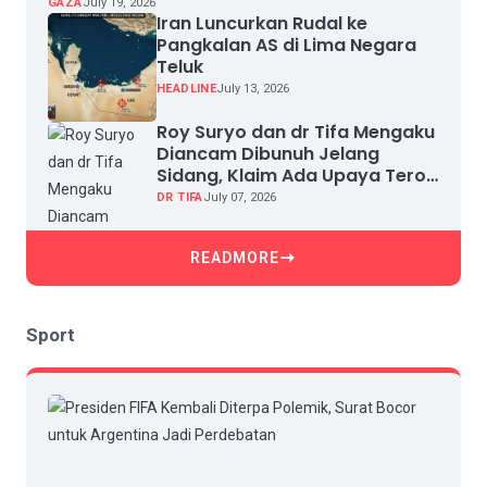
GAZA
July 19, 2026
Iran Luncurkan Rudal ke
Pangkalan AS di Lima Negara
Teluk
HEADLINE
July 13, 2026
Roy Suryo dan dr Tifa Mengaku
Diancam Dibunuh Jelang
Sidang, Klaim Ada Upaya Teror
dan Intimidasi
DR TIFA
July 07, 2026
READMORE
Sport