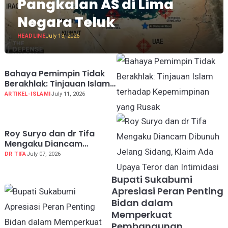
Pangkalan AS di Lima
Negara Teluk
HEADLINE
July 13, 2026
Bahaya Pemimpin Tidak
Berakhlak: Tinjauan Islam
terhadap Kepemimpinan
ARTIKEL-ISLAMI
July 11, 2026
yang Rusak
Roy Suryo dan dr Tifa
Mengaku Diancam
Dibunuh Jelang Sidang,
DR TIFA
July 07, 2026
Klaim Ada Upaya Teror
dan Intimidasi
Bupati Sukabumi
Apresiasi Peran Penting
Bidan dalam
Memperkuat
Pembangunan