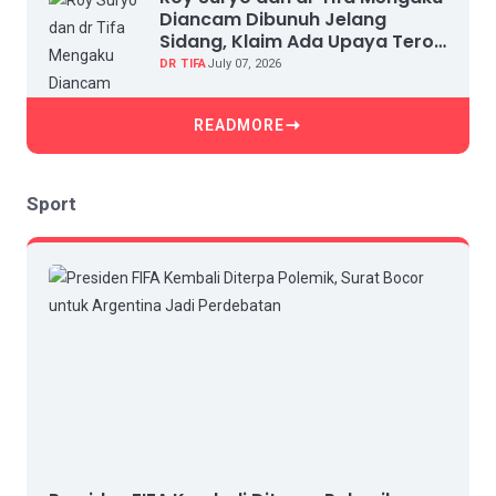
Diancam Dibunuh Jelang
Sidang, Klaim Ada Upaya Teror
dan Intimidasi
DR TIFA
July 07, 2026
READMORE
Sport