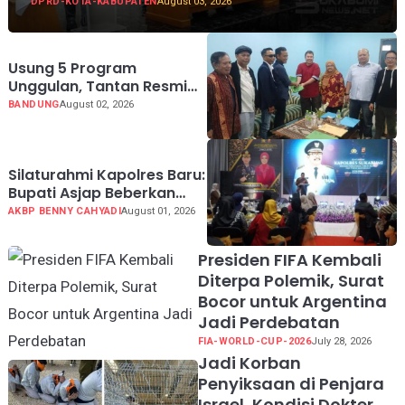
DPRD-KOTA-KABUPATEN
August 03, 2026
Usung 5 Program
Unggulan, Tantan Resmi
Mendaftar Calon Ketua
BANDUNG
August 02, 2026
PWI Jabar 2026-2031
Silaturahmi Kapolres Baru:
Bupati Asjap Beberkan
Kondisi Geografis dan
AKBP BENNY CAHYADI
August 01, 2026
Potensi Kabupaten
Sukabumi
Presiden FIFA Kembali
Diterpa Polemik, Surat
Bocor untuk Argentina
Jadi Perdebatan
FIA-WORLD-CUP-2026
July 28, 2026
Jadi Korban
Penyiksaan di Penjara
Israel, Kondisi Dokter