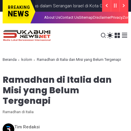
Anak, Tewas dalam Serangan Israel di Kota Gaza
GAZA
JULY 19, 
BREAKING
NEWS
About Us
Contact Us
Sitemap
Disclaimer
Privacy
Zona
Beranda
kolom
Ramadhan di Italia dan Misi yang Belum Tergenapi
Ramadhan di Italia dan
Misi yang Belum
Tergenapi
Ramadhan di Italia
Tim Redaksi