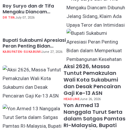
Roy Suryo dan dr Tifa
Mengaku Diancam
Dibunuh Jelang Sidang,
DR TIFA
July 07, 2026
Klaim Ada Upaya Teror
dan Intimidasi
Bupati Sukabumi Apresiasi
Peran Penting Bidan
dalam Memperkuat
KABUPATEN-SUKABUMI
June 27, 2026
Pembangunan Kesehatan
Aksi 2626, Massa
Tuntut Pemakzulan
Wali Kota Sukabumi
dan Desak Pencairan
Gaji Ke-13 ASN
HEADLINE
June 26, 2026
Yon Armed 13
Nanggala Turut Serta
dalam Satgas Pamtas
RI-Malaysia, Bupati