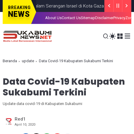
k, Tewas dalam Serangan Israel di Kota Gaza
GAZA
JULY 19, 2026
BREAKING
NEWS
About Us
Contact Us
Sitemap
Disclaimer
Privacy
Zona
Beranda
update
Data Covid-19 Kabupaten Sukabumi Terkini
Data Covid-19 Kabupaten
Sukabumi Terkini
Update data covid-19 di Kabupaten Sukabumi
Red1
April 10, 2020