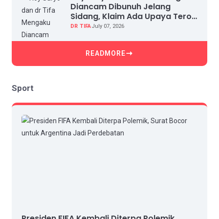
Diancam Dibunuh Jelang
Sidang, Klaim Ada Upaya Teror
dan Intimidasi
DR TIFA
July 07, 2026
READMORE
Sport
Presiden FIFA Kembali Diterpa Polemik,