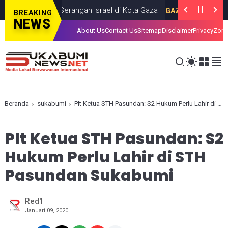
as dalam Serangan Israel di Kota Gaza
I
GAZA
JULY 19, 2026
BREAKING
NEWS
About Us
Contact Us
Sitemap
Disclaimer
Privacy
Zona
Beranda
sukabumi
Plt Ketua STH Pasundan: S2 Hukum Perlu Lahir di STH Pasundan Sukabumi
Plt Ketua STH Pasundan: S2
Hukum Perlu Lahir di STH
Pasundan Sukabumi
Red1
Januari 09, 2020