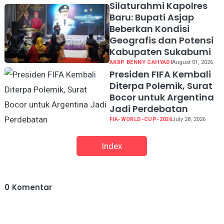
Silaturahmi Kapolres
Baru: Bupati Asjap
Beberkan Kondisi
Geografis dan Potensi
Kabupaten Sukabumi
AKBP BENNY CAHYADI
August 01, 2026
Presiden FIFA Kembali
Diterpa Polemik, Surat
Bocor untuk Argentina
Jadi Perdebatan
FIA-WORLD-CUP-2026
July 28, 2026
Index
0
Komentar