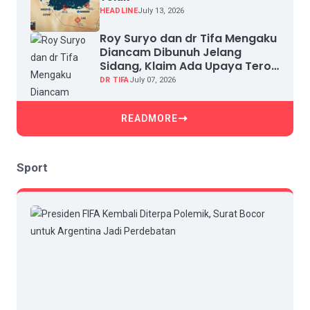
HEADLINE
July 13, 2026
Roy Suryo dan dr Tifa Mengaku
Diancam Dibunuh Jelang
Sidang, Klaim Ada Upaya Teror
dan Intimidasi
DR TIFA
July 07, 2026
READMORE
Sport