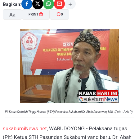
Bagikan:
Aa
PRINT
0
A-
A+
Plt Ketua Sekolah Tinggi Hukum (STH) Pasundan Sukabumi Dr. Abah Ruskawan, MM. (Foto : Azis R)
sukabumiNews.net
, WARUDOYONG - Pelaksana tugas
(Plt) Ketua STH Pasundan Sukabumi yang baru, Dr. Abah