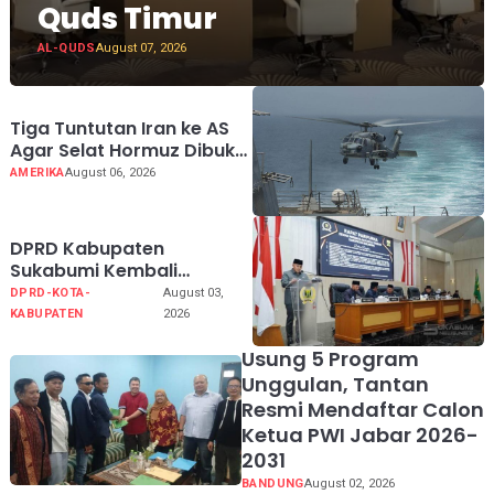
Quds Timur
AL-QUDS
August 07, 2026
Tiga Tuntutan Iran ke AS
Agar Selat Hormuz Dibuka
Kembali
AMERIKA
August 06, 2026
DPRD Kabupaten
Sukabumi Kembali
Melaksanakan Rapat
DPRD-KOTA-
August 03,
Paripurna Tahun Sidang
KABUPATEN
2026
2026
Usung 5 Program
Unggulan, Tantan
Resmi Mendaftar Calon
Ketua PWI Jabar 2026-
2031
BANDUNG
August 02, 2026