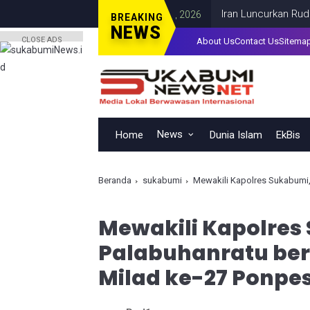
Iran Luncurkan Rudal ke Pan
BREAKING
NEWS
CLOSE ADS
About Us
Contact Us
Sitema
News
Home
Dunia Islam
EkBis
Beranda
sukabumi
Mewakili Kapolres Sukabumi, Pols
Mewakili Kapolres
Palabuhanratu ber
Milad ke-27 Ponpe