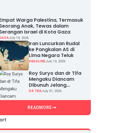
Empat Warga Palestina, Termasuk
Seorang Anak, Tewas dalam
Serangan Israel di Kota Gaza
GAZA
July 19, 2026
Iran Luncurkan Rudal
ke Pangkalan AS di
Lima Negara Teluk
HEADLINE
July 13, 2026
Roy Suryo dan dr Tifa
Mengaku Diancam
Dibunuh Jelang
Sidang, Klaim Ada
DR TIFA
July 07, 2026
Upaya Teror dan
Intimidasi
READMORE
ort