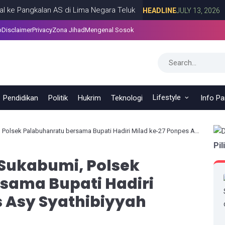
gkalan AS di Lima Negara Teluk
Roy S
HEADLINE
JULY 13, 2026
p
Disclaimer
Privacy
Zona Jihad
Mengenal Sosok
Lifestyle
Pendidikan
Politik
Hukrim
Teknologi
Info P
ek Palabuhanratu bersama Bupati Hadiri Milad ke-27 Ponpes Asy Syathibiyyah
Pil
 Sukabumi, Polsek
sama Bupati Hadiri
s Asy Syathibiyyah