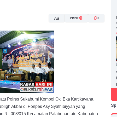
Aa
PRINT
0
A-
A+
atu Polres Sukabumi Kompol Oki Eka Kartikayana,
Sp
abligh Akbar di Ponpes Asy Syathibiyyah
yang
an Rt. 003/015 Kecamatan Palabuhanratu Kabupaten