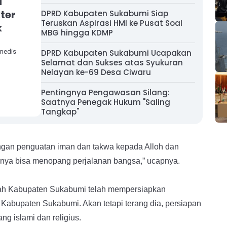
i
kter
DPRD Kabupaten Sukabumi Siap
Teruskan Aspirasi HMI ke Pusat Soal
k
MBG hingga KDMP
 medis
DPRD Kabupaten Sukabumi Ucapakan
Selamat dan Sukses atas Syukuran
Nelayan ke-69 Desa Ciwaru
Pentingnya Pengawasan Silang:
Saatnya Penegak Hukum "Saling
Tangkap"
engan penguatan iman dan takwa kepada Alloh dan
tunya bisa menopang perjalanan bangsa,” ucapnya.
h Kabupaten Sukabumi telah mempersiapkan
t Kabupaten Sukabumi. Akan tetapi terang dia, persiapan
g islami dan religius.