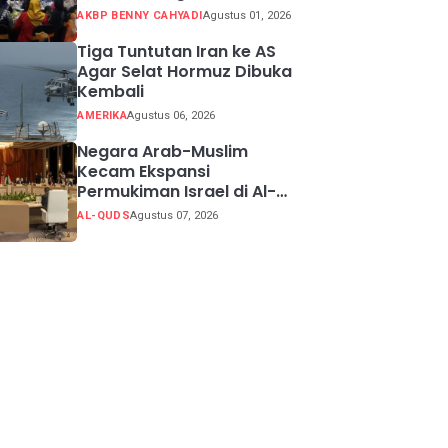
Potensi Kabupaten
AKBP BENNY CAHYADI
Agustus 01, 2026
Sukabumi
Tiga Tuntutan Iran ke AS
Agar Selat Hormuz Dibuka
Kembali
AMERIKA
Agustus 06, 2026
Negara Arab-Muslim
Kecam Ekspansi
Permukiman Israel di Al-
Quds Timur
AL-QUDS
Agustus 07, 2026