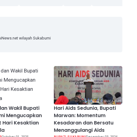
miNews.net wilayah Sukabumi
dan Wakil Bupati
Hari Aids Sedunia, Bupati
mi Mengucapkan
Marwan: Momentum
 Hari Kesaktian
Kesadaran dan Bersatu
la
Menanggulangi Aids
R
October 01, 2025
BUPATI SUKABUMI
December 03, 2024