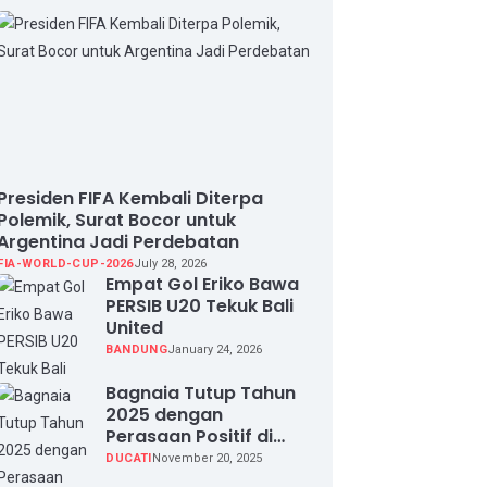
Presiden FIFA Kembali Diterpa
Polemik, Surat Bocor untuk
Argentina Jadi Perdebatan
FIA-WORLD-CUP-2026
July 28, 2026
Empat Gol Eriko Bawa
PERSIB U20 Tekuk Bali
United
BANDUNG
January 24, 2026
Bagnaia Tutup Tahun
2025 dengan
Perasaan Positif di
Valencia Test
DUCATI
November 20, 2025