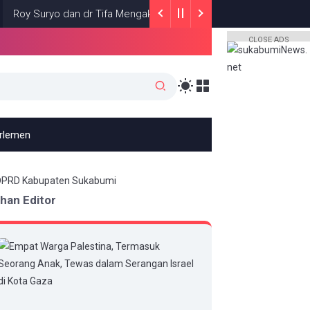
uryo dan dr Tifa Mengaku Diancam Dibunuh Jelang Sidang, Klaim Ad
CLOSE ADS
arlemen
ihan Editor