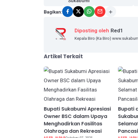
Sukabumi
Bagikan:
Diposting oleh
Red1
Kepala Biro (Ka Biro) www.sukabu
Artikel Terkait
Bupati Sukabumi Apresiasi
Bupati 
Owner BSC dalam Upaya
Sukabu
Menghadirkan Fasilitas
Selamat
Olahraga dan Rekreasi
Pancasi
ASEP JAPAR
October 07, 2025
ASEP JAPA