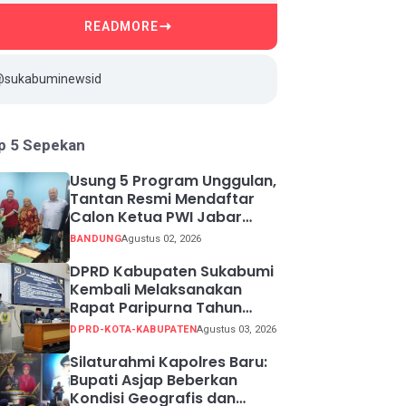
READMORE
@sukabuminewsid
p 5 Sepekan
Usung 5 Program Unggulan,
Tantan Resmi Mendaftar
Calon Ketua PWI Jabar
2026-2031
BANDUNG
Agustus 02, 2026
DPRD Kabupaten Sukabumi
Kembali Melaksanakan
Rapat Paripurna Tahun
Sidang 2026
DPRD-KOTA-KABUPATEN
Agustus 03, 2026
Silaturahmi Kapolres Baru:
Bupati Asjap Beberkan
Kondisi Geografis dan