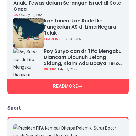
Anak, Tewas dalam Serangan Israel di Kota
Gaza
GAZA
July 19, 2026
Iran Luncurkan Rudal ke
Pangkalan AS di Lima Negara
Teluk
HEADLINE
July 13, 2026
Roy Suryo dan dr Tifa Mengaku
Diancam Dibunuh Jelang
Sidang, Klaim Ada Upaya Teror
dan Intimidasi
DR TIFA
July 07, 2026
READMORE
Sport