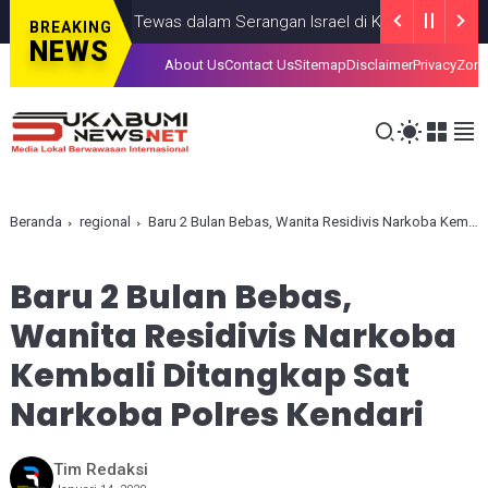
eorang Anak, Tewas dalam Serangan Israel di Kota Gaza
GAZA
JU
BREAKING
NEWS
About Us
Contact Us
Sitemap
Disclaimer
Privacy
Zona
Beranda
regional
Baru 2 Bulan Bebas, Wanita Residivis Narkoba Kembali Ditangkap Sat Narkoba Polres Kendari
Baru 2 Bulan Bebas,
Wanita Residivis Narkoba
Kembali Ditangkap Sat
Narkoba Polres Kendari
Tim Redaksi