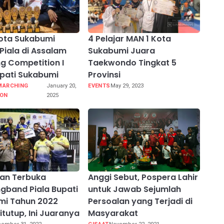
ota Sukabumi
4 Pelajar MAN 1 Kota
Piala di Assalam
Sukabumi Juara
g Competition I
Taekwondo Tingkat 5
upati Sukabumi
Provinsi
MARCHING
January 20,
EVENTS
May 29, 2023
ION
2025
an Terbuka
Anggi Sebut, Pospera Lahir
gband Piala Bupati
untuk Jawab Sejumlah
mi Tahun 2022
Persoalan yang Terjadi di
itutup, Ini Juaranya
Masyarakat