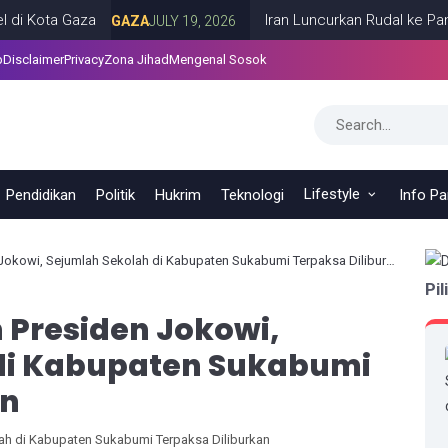
ta Gaza
Iran Luncurkan Rudal ke Pangkalan
GAZA
JULY 19, 2026
p
Disclaimer
Privacy
Zona Jihad
Mengenal Sosok
Lifestyle
Pendidikan
Politik
Hukrim
Teknologi
Info P
kowi, Sejumlah Sekolah di Kabupaten Sukabumi Terpaksa Diliburkan
Pil
Presiden Jokowi,
di Kabupaten Sukabumi
an
ah di Kabupaten Sukabumi Terpaksa Diliburkan