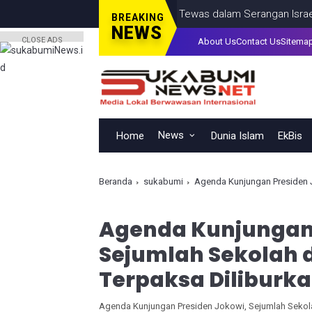
tina, Termasuk Seorang Anak, Tewas dalam Serangan Israel di Ko
BREAKING
NEWS
CLOSE ADS
About Us
Contact Us
Sitema
News
Home
Dunia Islam
EkBis
Beranda
sukabumi
Agenda Kunjungan Presiden Jo
Agenda Kunjungan 
Sejumlah Sekolah 
Terpaksa Diliburk
Agenda Kunjungan Presiden Jokowi, Sejumlah Sekol