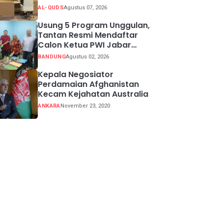
Quds Timur
AL-QUDS
Agustus 07, 2026
Usung 5 Program Unggulan,
Tantan Resmi Mendaftar
Calon Ketua PWI Jabar
2026-2031
BANDUNG
Agustus 02, 2026
Kepala Negosiator
Perdamaian Afghanistan
Kecam Kejahatan Australia
ANKARA
November 23, 2020