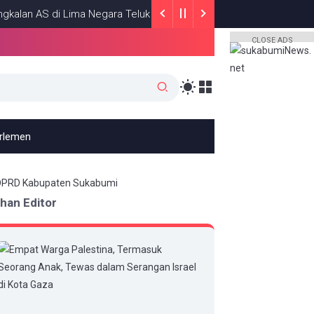
 AS di Lima Negara Teluk
Roy Suryo da
HEADLINE
JULY 13, 2026
CLOSE ADS
arlemen
ihan Editor