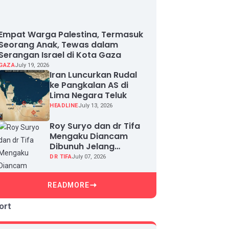
Empat Warga Palestina, Termasuk
Seorang Anak, Tewas dalam
Serangan Israel di Kota Gaza
GAZA
July 19, 2026
Iran Luncurkan Rudal
ke Pangkalan AS di
Lima Negara Teluk
HEADLINE
July 13, 2026
Roy Suryo dan dr Tifa
Mengaku Diancam
Dibunuh Jelang
Sidang, Klaim Ada
DR TIFA
July 07, 2026
Upaya Teror dan
Intimidasi
READMORE
ort