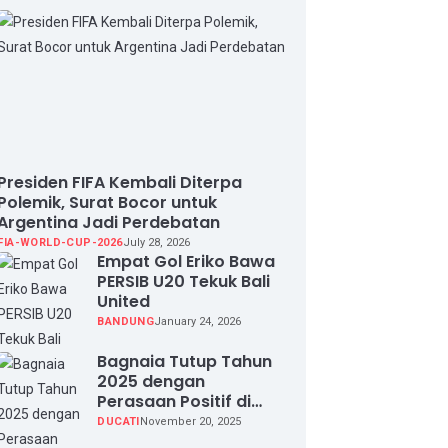
Presiden FIFA Kembali Diterpa
Polemik, Surat Bocor untuk
Argentina Jadi Perdebatan
FIA-WORLD-CUP-2026
July 28, 2026
Empat Gol Eriko Bawa
PERSIB U20 Tekuk Bali
United
BANDUNG
January 24, 2026
Bagnaia Tutup Tahun
2025 dengan
Perasaan Positif di
Valencia Test
DUCATI
November 20, 2025