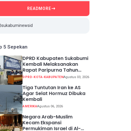
READMORE
@sukabuminewsid
p 5 Sepekan
DPRD Kabupaten Sukabumi
Kembali Melaksanakan
Rapat Paripurna Tahun
Sidang 2026
DPRD-KOTA-KABUPATEN
Agustus 03, 2026
Tiga Tuntutan Iran ke AS
Agar Selat Hormuz Dibuka
Kembali
AMERIKA
Agustus 06, 2026
Negara Arab-Muslim
Kecam Ekspansi
Permukiman Israel di Al-