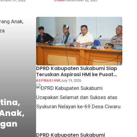
ember 31, 2022
CISAAT
November 22, 2021
DPRD Kabupaten Sukabumi Siap
Teruskan Aspirasi HMI ke Pusat
Soal MBG hingga KDMP
ASPIRASI HMI
July 19, 2026
tina,
Anak,
ngan
DPRD Kabupaten Sukabumi