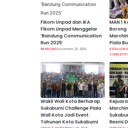
Fikom Unpad dan IKA
MAN 1 K
Fikom Unpad Menggelar
Borong 
‘Bandung Communication
Marchin
Run 2025’
Piala B
BANDUNG
December 23, 2025
ASSALAM 
COMPETIT
Wakil Wali Kota Berharap
Kejuara
Sukabumi Challenge Piala
Marchin
Wali Kota Jadi Event
Sukabu
Tahunan Kota Sukabumi
Resmi D