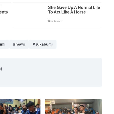
umi
#news
#sukabumi
i