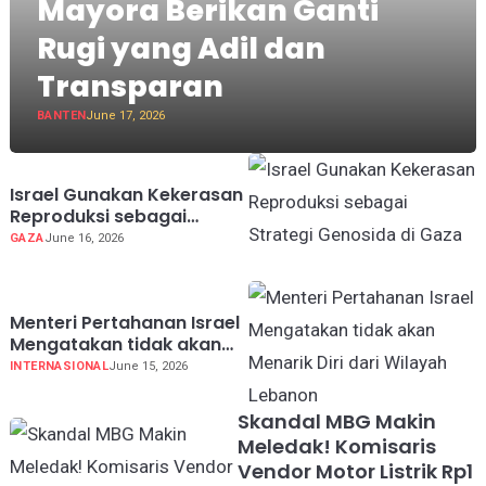
Mayora Berikan Ganti
Rugi yang Adil dan
Transparan
BANTEN
June 17, 2026
Israel Gunakan Kekerasan
Reproduksi sebagai
Strategi Genosida di Gaza
GAZA
June 16, 2026
Menteri Pertahanan Israel
Mengatakan tidak akan
Menarik Diri dari Wilayah
INTERNASIONAL
June 15, 2026
Lebanon
Skandal MBG Makin
Meledak! Komisaris
Vendor Motor Listrik Rp1