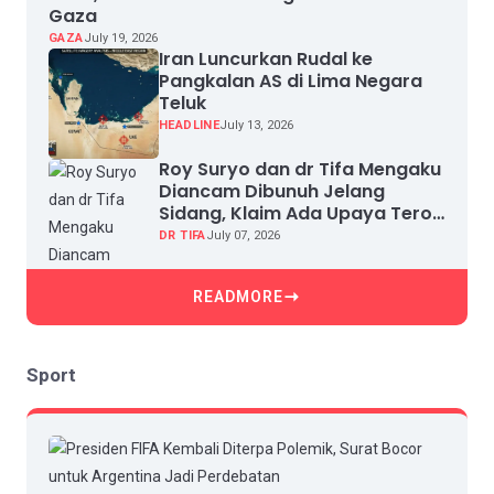
Gaza
GAZA
July 19, 2026
Iran Luncurkan Rudal ke
Pangkalan AS di Lima Negara
Teluk
HEADLINE
July 13, 2026
Roy Suryo dan dr Tifa Mengaku
Diancam Dibunuh Jelang
Sidang, Klaim Ada Upaya Teror
dan Intimidasi
DR TIFA
July 07, 2026
READMORE
Sport