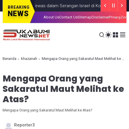
ang Anak, Tewas dalam Serangan Israel di Kota Gaza
GAZA
JULY 
BREAKING
NEWS
About Us
Contact Us
Sitemap
Disclaimer
Privacy
Zona
Beranda
khazanah
Mengapa Orang yang Sakaratul Maut Melihat ke Atas?
Mengapa Orang yang
Sakaratul Maut Melihat ke
Atas?
Mengapa Orang yang Sakaratul Maut Melihat ke Atas?
Reporter3