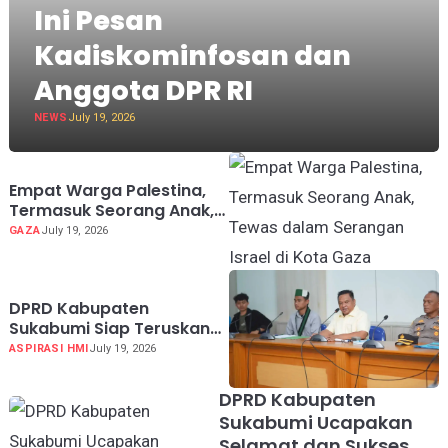
Ini Pesan
Kadiskominfosan dan
Anggota DPR RI
NEWS
July 19, 2026
Empat Warga Palestina,
Termasuk Seorang Anak,
Tewas dalam Serangan
GAZA
July 19, 2026
Israel di Kota Gaza
DPRD Kabupaten
Sukabumi Siap Teruskan
Aspirasi HMI ke Pusat Soal
ASPIRASI HMI
July 19, 2026
MBG hingga KDMP
DPRD Kabupaten
Sukabumi Ucapakan
Selamat dan Sukses