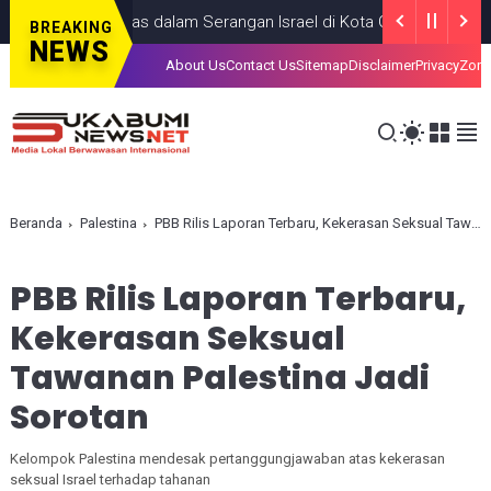
g Anak, Tewas dalam Serangan Israel di Kota Gaza
GAZA
JULY 19
BREAKING
NEWS
About Us
Contact Us
Sitemap
Disclaimer
Privacy
Zona
Beranda
Palestina
PBB Rilis Laporan Terbaru, Kekerasan Seksual Tawanan Palestina Jadi Sorotan
PBB Rilis Laporan Terbaru,
Kekerasan Seksual
Tawanan Palestina Jadi
Sorotan
Kelompok Palestina mendesak pertanggungjawaban atas kekerasan
seksual Israel terhadap tahanan