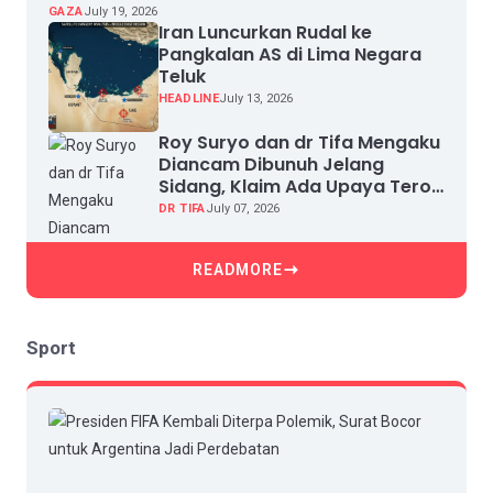
GAZA
July 19, 2026
Iran Luncurkan Rudal ke
Pangkalan AS di Lima Negara
Teluk
HEADLINE
July 13, 2026
Roy Suryo dan dr Tifa Mengaku
Diancam Dibunuh Jelang
Sidang, Klaim Ada Upaya Teror
dan Intimidasi
DR TIFA
July 07, 2026
READMORE
Sport