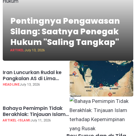
Pentingnya Pengawasan
Silang: Saatnya Penegak
Hukum "Saling Tangkap"
ARTIKEL
July 13, 2026
Iran Luncurkan Rudal ke
Pangkalan AS di Lima
Negara Teluk
HEADLINE
July 13, 2026
Bahaya Pemimpin Tidak
Berakhlak: Tinjauan Islam
terhadap Kepemimpinan
ARTIKEL-ISLAMI
July 11, 2026
yang Rusak
Roy Suryo dan dr Tifa