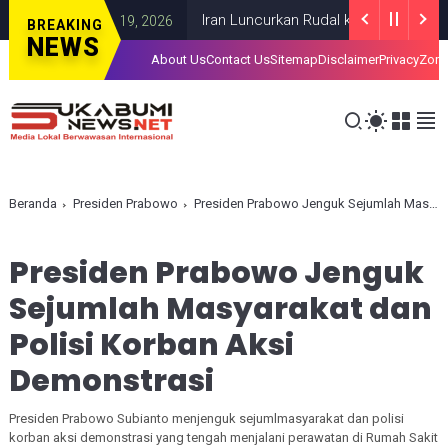
Iran Luncurkan Rudal ke Pangkalan AS di L
GAZA
JULY 19, 2026
BREAKING
NEWS
About Us
Contact Us
Sitemap
Disclaimer
Privacy
Zona
Beranda
Presiden Prabowo
Presiden Prabowo Jenguk Sejumlah Masyarakat dan Polisi Korban Aksi Demonstrasi
Presiden Prabowo Jenguk
Sejumlah Masyarakat dan
Polisi Korban Aksi
Demonstrasi
Presiden Prabowo Subianto menjenguk sejumlmasyarakat dan polisi
korban aksi demonstrasi yang tengah menjalani perawatan di Rumah Sakit