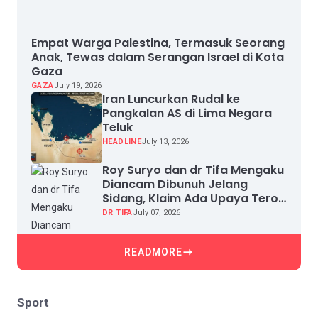
Empat Warga Palestina, Termasuk Seorang
Anak, Tewas dalam Serangan Israel di Kota
Gaza
GAZA
July 19, 2026
Iran Luncurkan Rudal ke
Pangkalan AS di Lima Negara
Teluk
HEADLINE
July 13, 2026
Roy Suryo dan dr Tifa Mengaku
Diancam Dibunuh Jelang
Sidang, Klaim Ada Upaya Teror
dan Intimidasi
DR TIFA
July 07, 2026
READMORE
Sport