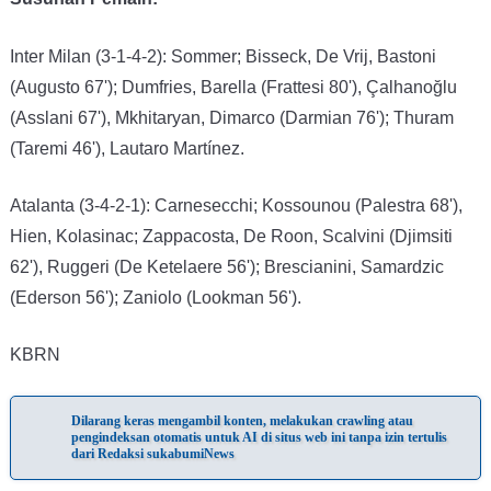
Inter Milan (3-1-4-2): Sommer; Bisseck, De Vrij, Bastoni
(Augusto 67'); Dumfries, Barella (Frattesi 80'), Çalhanoğlu
(Asslani 67'), Mkhitaryan, Dimarco (Darmian 76'); Thuram
(Taremi 46'), Lautaro Martínez.
Atalanta (3-4-2-1): Carnesecchi; Kossounou (Palestra 68'),
Hien, Kolasinac; Zappacosta, De Roon, Scalvini (Djimsiti
62'), Ruggeri (De Ketelaere 56'); Brescianini, Samardzic
(Ederson 56'); Zaniolo (Lookman 56').
KBRN
Dilarang keras mengambil konten, melakukan crawling atau
pengindeksan otomatis untuk AI di situs web ini tanpa izin tertulis
dari Redaksi sukabumiNews