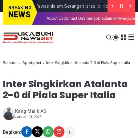
ng Anak, Tewas dalam Serangan Israel di Kota Gaza
GAZA
JULY 1
BREAKING
NEWS
About Us
Contact Us
Sitemap
Disclaimer
Privacy
Zona
Beranda
Sportyfact
Inter Singkirkan Atalanta 2-0 di Piala Super Italia
Inter Singkirkan Atalanta
2-0 di Piala Super Italia
Kang Malik AS
Januari 04, 2025
Bagikan: