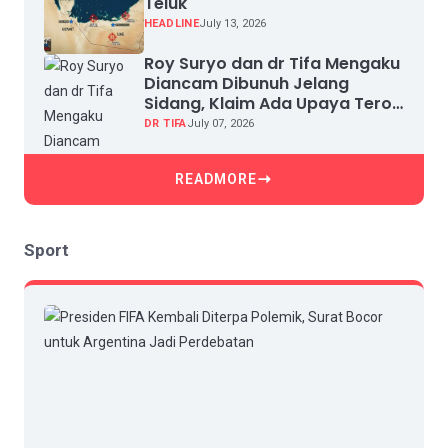
Teluk
HEADLINE
July 13, 2026
Roy Suryo dan dr Tifa Mengaku
Diancam Dibunuh Jelang
Sidang, Klaim Ada Upaya Teror
dan Intimidasi
DR TIFA
July 07, 2026
READMORE
Sport