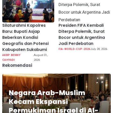
Silaturahmi Kapolres
Presiden FIFA Kembali
Baru: Bupati Asjap
Diterpa Polemik, Surat
Beberkan Kondisi
Bocor untuk Argentina
Geografis dan Potensi
Jadi Perdebatan
Kabupaten Sukabumi
FIA-WORLD-CUP-2026
July 28, 2026
AKBP BENNY
August 01,
CAHYADI
2026
Rekomendasi
Negara Arab-Muslim
Kecam Ekspansi
Permukiman Israel di Al-