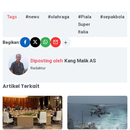
Tags
#news
#olahraga
#Piala
#sepakbola
Super
Italia
Bagikan:
Diposting oleh
Kang Malik AS
Redaktur
Artikel Terkait