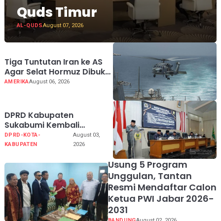
Quds Timur
AL-QUDS
August 07, 2026
Tiga Tuntutan Iran ke AS
Agar Selat Hormuz Dibuka
Kembali
AMERIKA
August 06, 2026
DPRD Kabupaten
Sukabumi Kembali
Melaksanakan Rapat
DPRD-KOTA-
August 03,
Paripurna Tahun Sidang
KABUPATEN
2026
2026
Usung 5 Program
Unggulan, Tantan
Resmi Mendaftar Calon
Ketua PWI Jabar 2026-
2031
BANDUNG
August 02, 2026