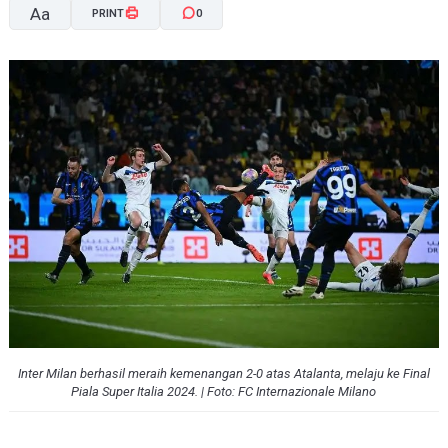
Aa
PRINT
0
A-
A+
Inter Milan berhasil meraih kemenangan 2-0 atas Atalanta, melaju ke Final
Piala Super Italia 2024. | Foto: FC Internazionale Milano