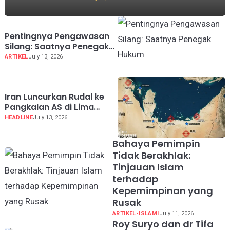
Pentingnya Pengawasan
Silang: Saatnya Penegak
Hukum "Saling Tangkap"
ARTIKEL
July 13, 2026
Iran Luncurkan Rudal ke
Pangkalan AS di Lima
Negara Teluk
HEADLINE
July 13, 2026
Bahaya Pemimpin
Tidak Berakhlak:
Tinjauan Islam
terhadap
Kepemimpinan yang
Rusak
ARTIKEL-ISLAMI
July 11, 2026
Roy Suryo dan dr Tifa