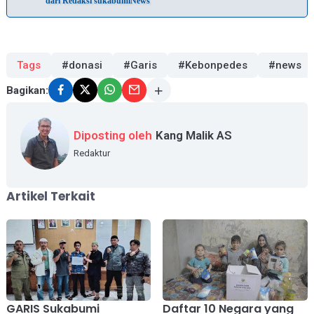
dari Redaksi sukabumiNews
Tags
#donasi
#Garis
#Kebonpedes
#news
Bagikan:
Diposting oleh
Kang Malik AS
Redaktur
Artikel Terkait
GARIS Sukabumi
Daftar 10 Negara yang