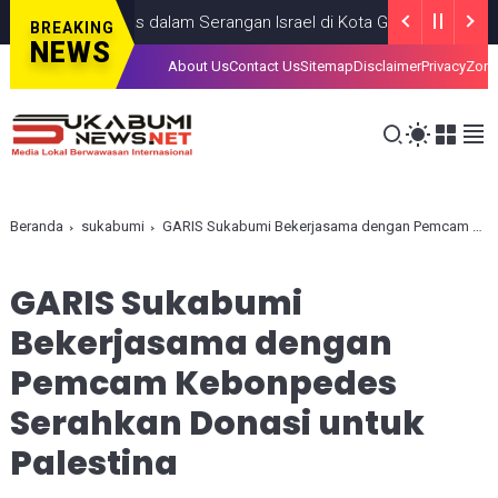
Anak, Tewas dalam Serangan Israel di Kota Gaza
GAZA
JULY 19, 
BREAKING
NEWS
About Us
Contact Us
Sitemap
Disclaimer
Privacy
Zona
Beranda
sukabumi
GARIS Sukabumi Bekerjasama dengan Pemcam Kebonpedes Serahkan Donasi untuk Palestina
GARIS Sukabumi
Bekerjasama dengan
Pemcam Kebonpedes
Serahkan Donasi untuk
Palestina