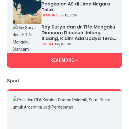
Pangkalan AS di Lima Negara
Teluk
HEADLINE
July 13, 2026
Roy Suryo dan dr Tifa Mengaku
Diancam Dibunuh Jelang
Sidang, Klaim Ada Upaya Teror
dan Intimidasi
DR TIFA
July 07, 2026
READMORE
Sport