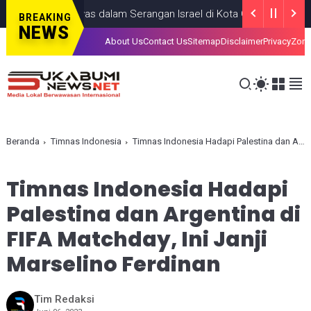
 Anak, Tewas dalam Serangan Israel di Kota Gaza
GAZA
JULY 19,
BREAKING
NEWS
About Us
Contact Us
Sitemap
Disclaimer
Privacy
Zona
Beranda
Timnas Indonesia
Timnas Indonesia Hadapi Palestina dan Argentina di FIFA Matchday, Ini Janji Marselino Ferdinan
Timnas Indonesia Hadapi
Palestina dan Argentina di
FIFA Matchday, Ini Janji
Marselino Ferdinan
Tim Redaksi