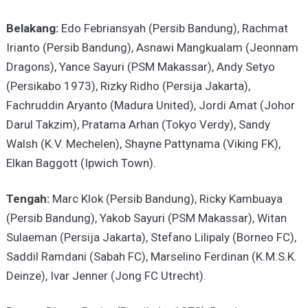
Belakang:
Edo Febriansyah (Persib Bandung), Rachmat
Irianto (Persib Bandung), Asnawi Mangkualam (Jeonnam
Dragons), Yance Sayuri (PSM Makassar), Andy Setyo
(Persikabo 1973), Rizky Ridho (Persija Jakarta),
Fachruddin Aryanto (Madura United), Jordi Amat (Johor
Darul Takzim), Pratama Arhan (Tokyo Verdy), Sandy
Walsh (K.V. Mechelen), Shayne Pattynama (Viking FK),
Elkan Baggott (Ipwich Town).
Tengah:
Marc Klok (Persib Bandung), Ricky Kambuaya
(Persib Bandung), Yakob Sayuri (PSM Makassar), Witan
Sulaeman (Persija Jakarta), Stefano Lilipaly (Borneo FC),
Saddil Ramdani (Sabah FC), Marselino Ferdinan (K.M.S.K.
Deinze), Ivar Jenner (Jong FC Utrecht).