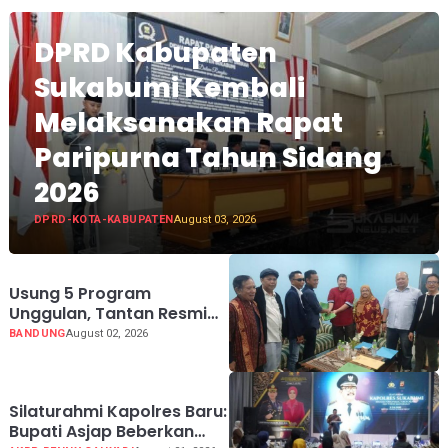
DPRD Kabupaten
Sukabumi Kembali
Melaksanakan Rapat
Paripurna Tahun Sidang
2026
DPRD-KOTA-KABUPATEN
August 03, 2026
Usung 5 Program
Unggulan, Tantan Resmi
Mendaftar Calon Ketua
BANDUNG
August 02, 2026
PWI Jabar 2026-2031
Silaturahmi Kapolres Baru:
Bupati Asjap Beberkan