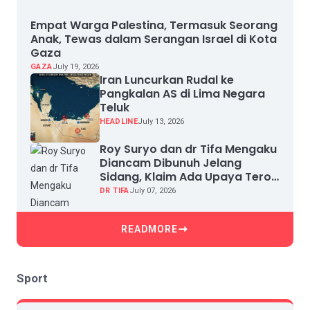
Empat Warga Palestina, Termasuk Seorang
Anak, Tewas dalam Serangan Israel di Kota
Gaza
GAZA
July 19, 2026
Iran Luncurkan Rudal ke
Pangkalan AS di Lima Negara
Teluk
HEADLINE
July 13, 2026
Roy Suryo dan dr Tifa Mengaku
Diancam Dibunuh Jelang
Sidang, Klaim Ada Upaya Teror
dan Intimidasi
DR TIFA
July 07, 2026
READMORE
Sport