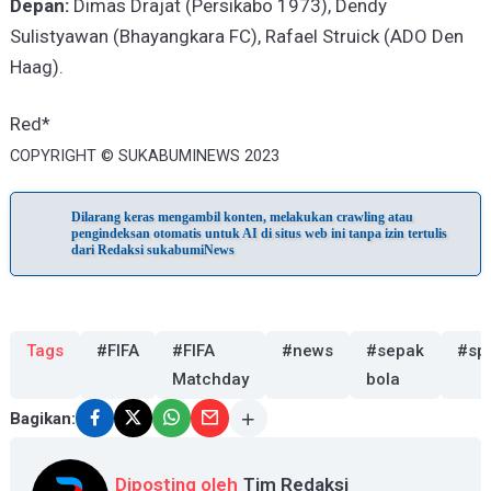
Depan:
Dimas Drajat (Persikabo 1973), Dendy
Sulistyawan (Bhayangkara FC), Rafael Struick (ADO Den
Haag).
Red*
COPYRIGHT © SUKABUMINEWS 2023
Dilarang keras mengambil konten, melakukan crawling atau
pengindeksan otomatis untuk AI di situs web ini tanpa izin tertulis
dari Redaksi sukabumiNews
Tags
#FIFA
#FIFA
#news
#sepak
#sp
Matchday
bola
Bagikan:
Diposting oleh
Tim Redaksi