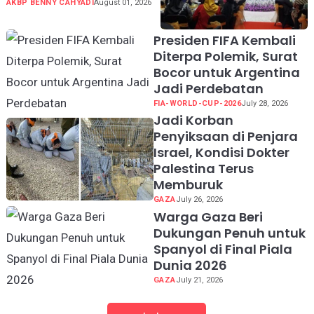
Kondisi Geografis dan
AKBP BENNY CAHYADI
August 01, 2026
Potensi Kabupaten
Sukabumi
Presiden FIFA Kembali
Diterpa Polemik, Surat
Bocor untuk Argentina
Jadi Perdebatan
FIA-WORLD-CUP-2026
July 28, 2026
Jadi Korban
Penyiksaan di Penjara
Israel, Kondisi Dokter
Palestina Terus
Memburuk
GAZA
July 26, 2026
Warga Gaza Beri
Dukungan Penuh untuk
Spanyol di Final Piala
Dunia 2026
GAZA
July 21, 2026