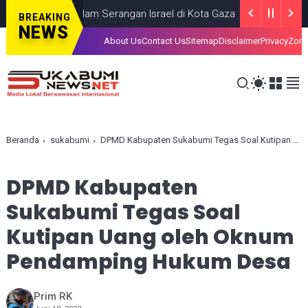
, Tewas dalam Serangan Israel di Kota Gaza
GAZA
JULY 19, 2026
BREAKING
NEWS
About Us
Contact Us
Sitemap
Disclaimer
Privacy
Zona
Beranda
sukabumi
DPMD Kabupaten Sukabumi Tegas Soal Kutipan Uang oleh Oknum Pendamping Hukum Desa
DPMD Kabupaten
Sukabumi Tegas Soal
Kutipan Uang oleh Oknum
Pendamping Hukum Desa
Prim RK