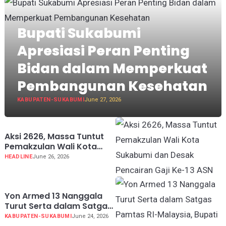
Bupati Sukabumi
Apresiasi Peran Penting
Bidan dalam Memperkuat
Pembangunan Kesehatan
KABUPATEN-SUKABUMI
June 27, 2026
Aksi 2626, Massa Tuntut
Pemakzulan Wali Kota
Sukabumi dan Desak
HEADLINE
June 26, 2026
Pencairan Gaji Ke-13 ASN
Yon Armed 13 Nanggala
Turut Serta dalam Satgas
Pamtas RI-Malaysia,
KABUPATEN-SUKABUMI
June 24, 2026