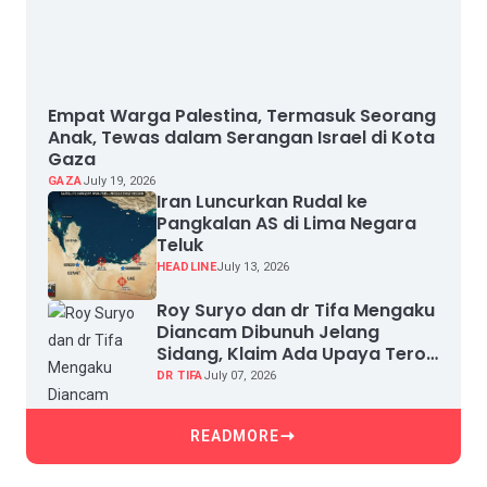
Empat Warga Palestina, Termasuk Seorang
Anak, Tewas dalam Serangan Israel di Kota
Gaza
GAZA
July 19, 2026
Iran Luncurkan Rudal ke
Pangkalan AS di Lima Negara
Teluk
HEADLINE
July 13, 2026
Roy Suryo dan dr Tifa Mengaku
Diancam Dibunuh Jelang
Sidang, Klaim Ada Upaya Teror
dan Intimidasi
DR TIFA
July 07, 2026
READMORE