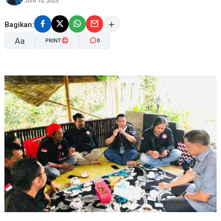
Juni 10, 2023
Bagikan:
Aa
PRINT
0
A-
A+