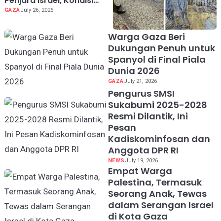
Penjara Israel, Kondisi
Dokter Palestina Terus
GAZA
July 26, 2026
Memburuk
Warga Gaza Beri
Dukungan Penuh untuk
Spanyol di Final Piala
Dunia 2026
GAZA
July 21, 2026
Pengurus SMSI
Sukabumi 2025-2028
Resmi Dilantik, Ini
Pesan
Kadiskominfosan dan
Anggota DPR RI
NEWS
July 19, 2026
Empat Warga
Palestina, Termasuk
Seorang Anak, Tewas
dalam Serangan Israel
di Kota Gaza