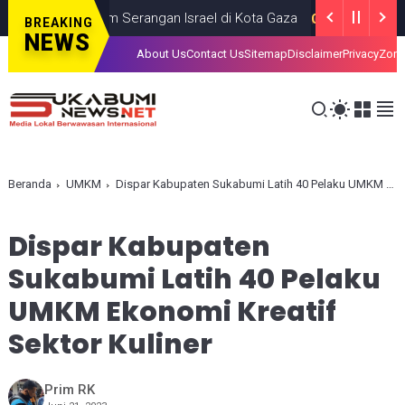
Tewas dalam Serangan Israel di Kota Gaza
GAZA
JULY 19, 2026
BREAKING
NEWS
About Us
Contact Us
Sitemap
Disclaimer
Privacy
Zona
Beranda
UMKM
Dispar Kabupaten Sukabumi Latih 40 Pelaku UMKM Ekonomi Kreatif Sektor Kuliner
Dispar Kabupaten
Sukabumi Latih 40 Pelaku
UMKM Ekonomi Kreatif
Sektor Kuliner
Prim RK