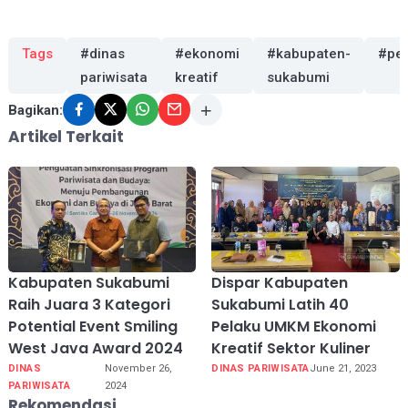
Tags
#dinas
#ekonomi
#kabupaten-
#pel
pariwisata
kreatif
sukabumi
Bagikan:
Artikel Terkait
Kabupaten Sukabumi
Dispar Kabupaten
Raih Juara 3 Kategori
Sukabumi Latih 40
Potential Event Smiling
Pelaku UMKM Ekonomi
West Java Award 2024
Kreatif Sektor Kuliner
DINAS
November 26,
DINAS PARIWISATA
June 21, 2023
PARIWISATA
2024
Rekomendasi