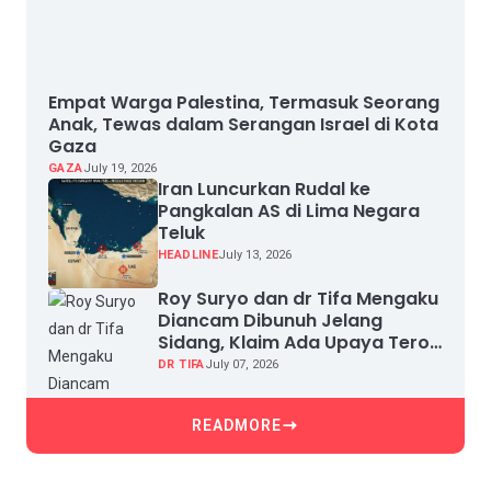
Empat Warga Palestina, Termasuk Seorang
Anak, Tewas dalam Serangan Israel di Kota
Gaza
GAZA
July 19, 2026
Iran Luncurkan Rudal ke
Pangkalan AS di Lima Negara
Teluk
HEADLINE
July 13, 2026
Roy Suryo dan dr Tifa Mengaku
Diancam Dibunuh Jelang
Sidang, Klaim Ada Upaya Teror
dan Intimidasi
DR TIFA
July 07, 2026
READMORE