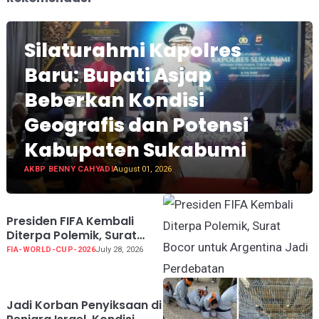
Silaturahmi Kapolres
Baru: Bupati Asjap
Beberkan Kondisi
Geografis dan Potensi
Kabupaten Sukabumi
AKBP BENNY CAHYADI
August 01, 2026
Presiden FIFA Kembali
Diterpa Polemik, Surat
Bocor untuk Argentina
FIA-WORLD-CUP-2026
July 28, 2026
Jadi Perdebatan
Jadi Korban Penyiksaan di