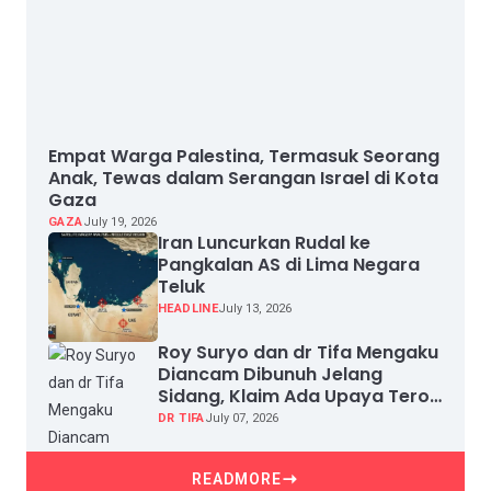
Empat Warga Palestina, Termasuk Seorang
Anak, Tewas dalam Serangan Israel di Kota
Gaza
GAZA
July 19, 2026
Iran Luncurkan Rudal ke
Pangkalan AS di Lima Negara
Teluk
HEADLINE
July 13, 2026
Roy Suryo dan dr Tifa Mengaku
Diancam Dibunuh Jelang
Sidang, Klaim Ada Upaya Teror
dan Intimidasi
DR TIFA
July 07, 2026
READMORE