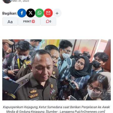
Mei 31, 2023
Bagikan:
Aa
PRINT
0
A-
A+
Kapuspenkum Kejagung, Ketut Sumedana saat Berikan Penjelasan ke Awak
Media di Gedung Kejagung. [Sumber : Langgeng Puji/tvOnenews.com]