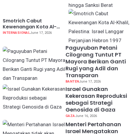
hingga Sanksi Berat
Koruptor
Smotrich Cabut
Kewenangan Kota Al-
Khalil, Palestina: Israel
INTERNASIONAL
June 17, 2026
Langgar Perjanjian Hebron
1997
Paguyuban Petani
Cilograng Tuntut PT
Mayora Berikan Ganti
Rugi yang Adil dan
Transparan
BANTEN
June 17, 2026
Israel Gunakan
Kekerasan Reproduksi
sebagai Strategi
Genosida di Gaza
GAZA
June 16, 2026
Menteri Pertahanan
Israel Mengatakan