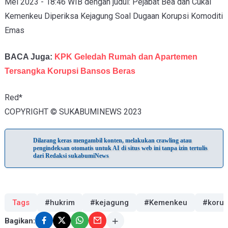
Mei 2023 - 18:46 WIB dengan judul: Pejabat Bea dan Cukai
Kemenkeu Diperiksa Kejagung Soal Dugaan Korupsi Komoditi
Emas
BACA Juga:
KPK Geledah Rumah dan Apartemen
Tersangka Korupsi Bansos Beras
Red*
COPYRIGHT © SUKABUMINEWS 2023
Dilarang keras mengambil konten, melakukan crawling atau
pengindeksan otomatis untuk AI di situs web ini tanpa izin tertulis
dari Redaksi sukabumiNews
Tags
#hukrim
#kejagung
#Kemenkeu
#korup
Bagikan: