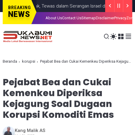
Seorang Anak, Tewas dalam Serangan Israel di Kota Gaza
GAZA
J
BREAKING
NEWS
About Us
Contact Us
Sitemap
Disclaimer
Privacy
Zona
Beranda
korupsi
Pejabat Bea dan Cukai Kemenkeu Diperiksa Kejagung Soal Dugaan Korupsi Komoditi Emas
Pejabat Bea dan Cukai
Kemenkeu Diperiksa
Kejagung Soal Dugaan
Korupsi Komoditi Emas
Kang Malik AS