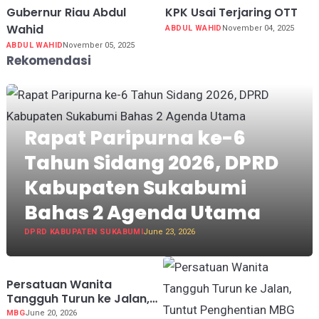
Gubernur Riau Abdul
KPK Usai Terjaring OTT
Wahid
ABDUL WAHID
November 04, 2025
ABDUL WAHID
November 05, 2025
Rekomendasi
Rapat Paripurna ke-6
Tahun Sidang 2026, DPRD
Kabupaten Sukabumi
Bahas 2 Agenda Utama
DPRD KABUPATEN SUKABUMI
June 23, 2026
Persatuan Wanita
Tangguh Turun ke Jalan,
Tuntut Penghentian MBG
MBG
June 20, 2026