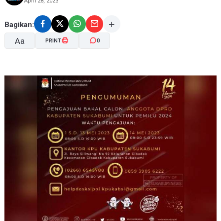
April 28, 2023
Bagikan:
Aa
PRINT
0
A-
A+