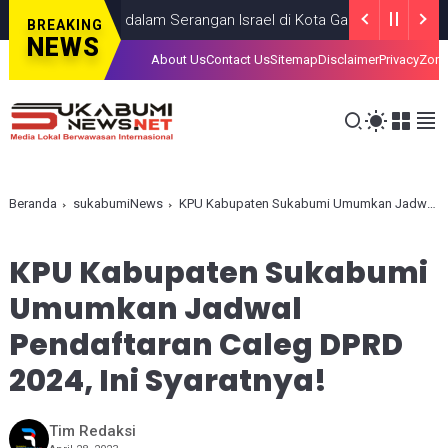
nak, Tewas dalam Serangan Israel di Kota Gaza
GAZA
JULY 19, 2
BREAKING
NEWS
About Us
Contact Us
Sitemap
Disclaimer
Privacy
Zona
Beranda
sukabumiNews
KPU Kabupaten Sukabumi Umumkan Jadwal Pendaftaran Caleg DPRD 2024, Ini Syaratnya!
KPU Kabupaten Sukabumi
Umumkan Jadwal
Pendaftaran Caleg DPRD
2024, Ini Syaratnya!
Tim Redaksi