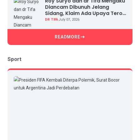
Roy Suryo dan dr Tifa Mengaku
Diancam Dibunuh Jelang
Sidang, Klaim Ada Upaya Teror
dan Intimidasi
DR TIFA
July 07, 2026
READMORE
Sport