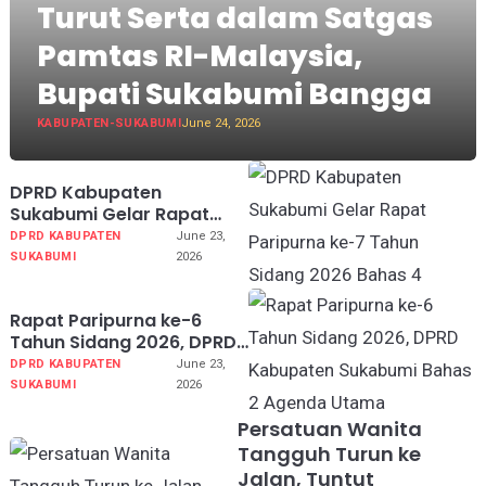
Turut Serta dalam Satgas
Pamtas RI-Malaysia,
Bupati Sukabumi Bangga
KABUPATEN-SUKABUMI
June 24, 2026
DPRD Kabupaten
Sukabumi Gelar Rapat
Paripurna ke-7 Tahun
DPRD KABUPATEN
June 23,
Sidang 2026 Bahas 4
SUKABUMI
2026
Agenda Utama
Rapat Paripurna ke-6
Tahun Sidang 2026, DPRD
Kabupaten Sukabumi
DPRD KABUPATEN
June 23,
Bahas 2 Agenda Utama
SUKABUMI
2026
Persatuan Wanita
Tangguh Turun ke
Jalan, Tuntut