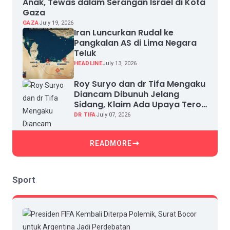
Anak, Tewas dalam Serangan Israel di Kota
Gaza
GAZA
July 19, 2026
Iran Luncurkan Rudal ke
Pangkalan AS di Lima Negara
Teluk
HEADLINE
July 13, 2026
Roy Suryo dan dr Tifa Mengaku
Diancam Dibunuh Jelang
Sidang, Klaim Ada Upaya Teror
dan Intimidasi
DR TIFA
July 07, 2026
READMORE
Sport