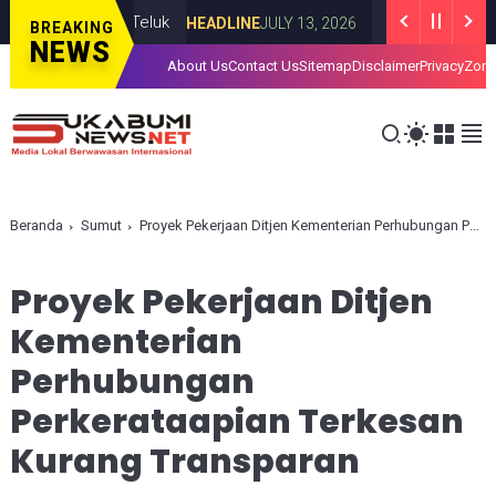
ima Negara Teluk
Roy Suryo dan dr Tif
HEADLINE
JULY 13, 2026
BREAKING
NEWS
About Us
Contact Us
Sitemap
Disclaimer
Privacy
Zona
Beranda
Sumut
Proyek Pekerjaan Ditjen Kementerian Perhubungan Perkerataapian Terkesan Kurang Transparan
Proyek Pekerjaan Ditjen
Kementerian
Perhubungan
Perkerataapian Terkesan
Kurang Transparan