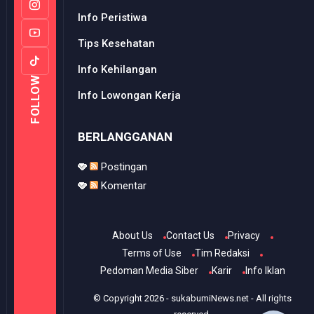
Info Peristiwa
Tips Kesehatan
Info Kehilangan
FOLLOW
Info Lowongan Kerja
BERLANGGANAN
Postingan
Komentar
About Us
Contact Us
Privacy
Terms of Use
Tim Redaksi
Pedoman Media Siber
Karir
Info Iklan
© Copyright
2026
-
sukabumiNews.net
- All rights