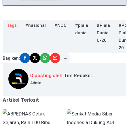
Tags
#nasional
#NOC
#piala
#Piala
#Pol
dunia
Dunia
Piala
U-20
Duni
20
Bagikan:
Diposting oleh
Tim Redaksi
Admin
Artikel Terkait