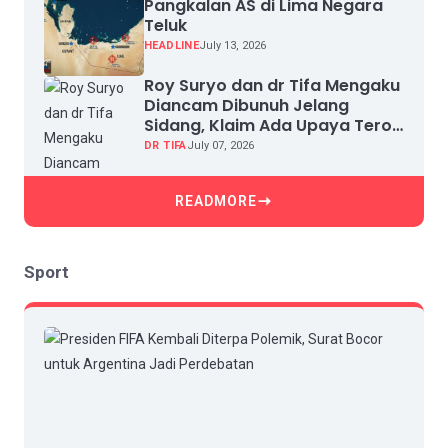
Pangkalan AS di Lima Negara
Teluk
HEADLINE
July 13, 2026
Roy Suryo dan dr Tifa Mengaku
Diancam Dibunuh Jelang
Sidang, Klaim Ada Upaya Teror
dan Intimidasi
DR TIFA
July 07, 2026
READMORE
Sport