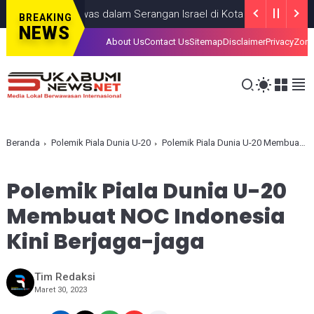
ng Anak, Tewas dalam Serangan Israel di Kota Gaza
GAZA
JULY 1
BREAKING
NEWS
About Us
Contact Us
Sitemap
Disclaimer
Privacy
Zona
Beranda
Polemik Piala Dunia U-20
Polemik Piala Dunia U-20 Membuat NOC Indonesia Kini Berjaga-jaga
Polemik Piala Dunia U-20
Membuat NOC Indonesia
Kini Berjaga-jaga
Tim Redaksi
Maret 30, 2023