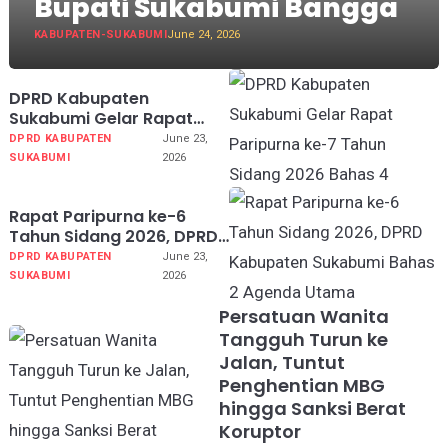
Bupati Sukabumi Bangga
KABUPATEN-SUKABUMI
June 24, 2026
DPRD Kabupaten
Sukabumi Gelar Rapat
Paripurna ke-7 Tahun
DPRD KABUPATEN
June 23,
Sidang 2026 Bahas 4
SUKABUMI
2026
Agenda Utama
Rapat Paripurna ke-6
Tahun Sidang 2026, DPRD
Kabupaten Sukabumi
DPRD KABUPATEN
June 23,
Bahas 2 Agenda Utama
SUKABUMI
2026
Persatuan Wanita
Tangguh Turun ke
Jalan, Tuntut
Penghentian MBG
hingga Sanksi Berat
Koruptor