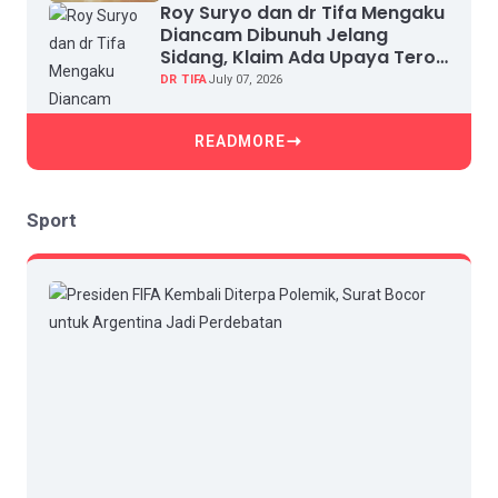
Roy Suryo dan dr Tifa Mengaku
Diancam Dibunuh Jelang
Sidang, Klaim Ada Upaya Teror
dan Intimidasi
DR TIFA
July 07, 2026
READMORE
Sport