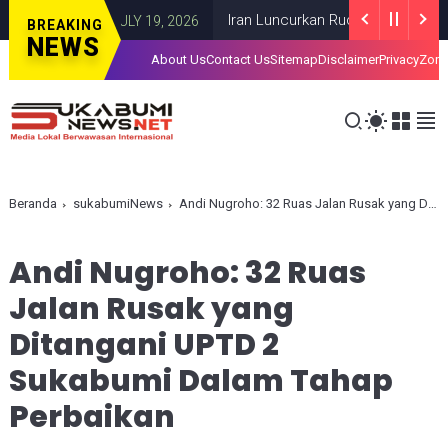
aza
Iran Luncurkan Rudal ke Pangkalan AS 
GAZA
JULY 19, 2026
BREAKING
NEWS
About Us
Contact Us
Sitemap
Disclaimer
Privacy
Zona
Beranda
sukabumiNews
Andi Nugroho: 32 Ruas Jalan Rusak yang Ditangani UPTD 2 Sukabumi Dalam Tahap Perbaikan
Andi Nugroho: 32 Ruas
Jalan Rusak yang
Ditangani UPTD 2
Sukabumi Dalam Tahap
Perbaikan