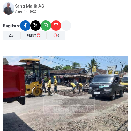
Kang Malik AS
Maret 14, 2023
Bagikan:
Aa
PRINT
0
A-
A+