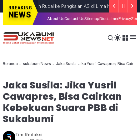
ran Luncurkan Rudal ke Pangkalan AS di Lima Negara Teluk
HEADL
BREAKING
NEWS
About Us
Contact Us
Sitemap
Disclaimer
Privacy
Zona
Beranda
sukabumiNews
Jaka Susila: Jika Yusril Cawapres, Bisa Cairkan Kebekuan Suara PBB di Sukabumi
Jaka Susila: Jika Yusril
Cawapres, Bisa Cairkan
Kebekuan Suara PBB di
Sukabumi
Tim Redaksi