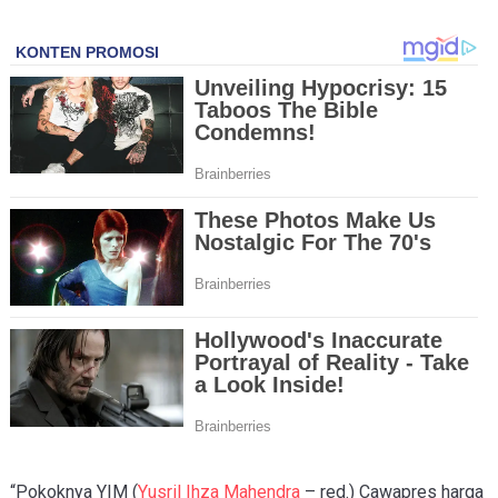
“Pokoknya YIM (
Yusril Ihza Mahendra
– red.) Cawapres harga