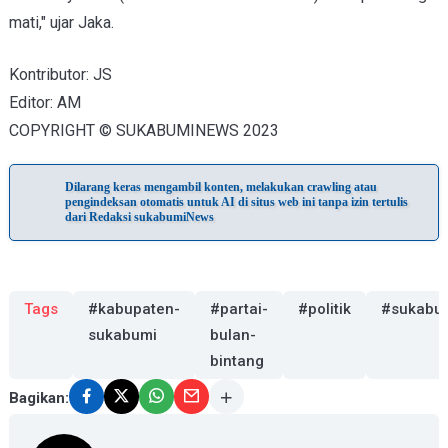
mati," ujar Jaka.
Kontributor: JS
Editor: AM
COPYRIGHT © SUKABUMINEWS 2023
Dilarang keras mengambil konten, melakukan crawling atau
pengindeksan otomatis untuk AI di situs web ini tanpa izin tertulis
dari Redaksi sukabumiNews
Tags
#kabupaten-
#partai-
#politik
#sukabu
sukabumi
bulan-
bintang
Bagikan: