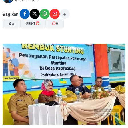
Januari 11, 2023
Bagikan:
Aa
PRINT
0
A-
A+