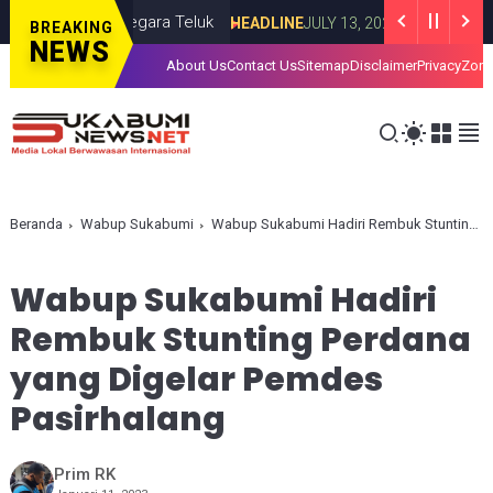
di Lima Negara Teluk
Roy Suryo dan dr
HEADLINE
JULY 13, 2026
BREAKING
NEWS
About Us
Contact Us
Sitemap
Disclaimer
Privacy
Zona
Beranda
Wabup Sukabumi
Wabup Sukabumi Hadiri Rembuk Stunting Perdana yang Digelar Pemdes Pasirhalang
Wabup Sukabumi Hadiri
Rembuk Stunting Perdana
yang Digelar Pemdes
Pasirhalang
Prim RK