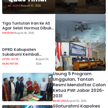
AL-QUDS
August 07, 2026
Tiga Tuntutan Iran ke AS
Agar Selat Hormuz Dibuka
Kembali
AMERIKA
August 06, 2026
DPRD Kabupaten
Sukabumi Kembali
Melaksanakan Rapat
DPRD-KOTA-
August 03,
Paripurna Tahun Sidang
KABUPATEN
2026
2026
Usung 5 Program
Unggulan, Tantan
Resmi Mendaftar Calon
Ketua PWI Jabar 2026-
2031
BANDUNG
August 02, 2026
Silaturahmi Kapolres