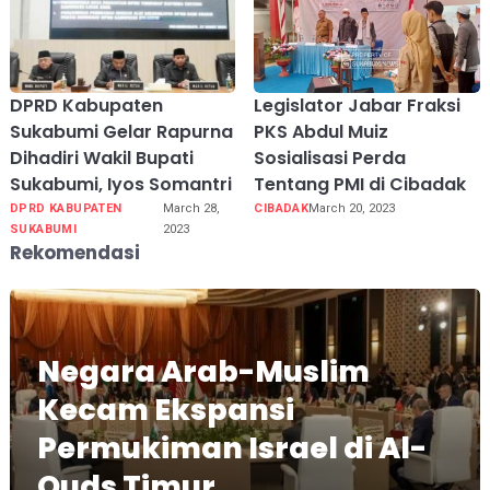
DPRD Kabupaten
Legislator Jabar Fraksi
Sukabumi Gelar Rapurna
PKS Abdul Muiz
Dihadiri Wakil Bupati
Sosialisasi Perda
Sukabumi, Iyos Somantri
Tentang PMI di Cibadak
DPRD KABUPATEN
March 28,
CIBADAK
March 20, 2023
SUKABUMI
2023
Rekomendasi
Negara Arab-Muslim
Kecam Ekspansi
Permukiman Israel di Al-
Quds Timur