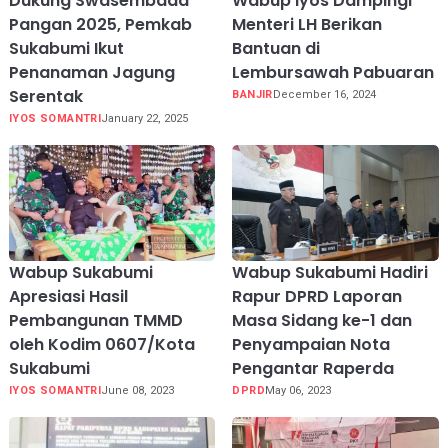
Dukung Swasembada
Wabup Iyos Dampingi
Pangan 2025, Pemkab
Menteri LH Berikan
Sukabumi Ikut
Bantuan di
Penanaman Jagung
Lembursawah Pabuaran
Serentak
BANJIR
December 16, 2024
IYOS SOMANTRI
January 22, 2025
Wabup Sukabumi
Wabup Sukabumi Hadiri
Apresiasi Hasil
Rapur DPRD Laporan
Pembangunan TMMD
Masa Sidang ke-1 dan
oleh Kodim 0607/Kota
Penyampaian Nota
Sukabumi
Pengantar Raperda
IYOS SOMANTRI
June 08, 2023
DPRD
May 06, 2023