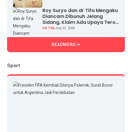
Roy Suryo dan dr Tifa Mengaku
Diancam Dibunuh Jelang
Sidang, Klaim Ada Upaya Teror
dan Intimidasi
DR TIFA
July 07, 2026
READMORE
Sport