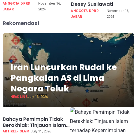
Dessy Susilawati
ANGGOTA DPRD
November 16,
JABAR
2024
ANGGOTA DPRD
November 16,
JABAR
2024
Rekomendasi
Iran Luncurkan Rudal ke
Pangkalan AS di Lima
Negara Teluk
HEADLINE
July 13, 2026
Bahaya Pemimpin Tidak
Berakhlak: Tinjauan Islam
terhadap Kepemimpinan
ARTIKEL-ISLAMI
July 11, 2026