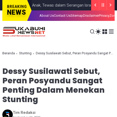
k Seorang Anak, Tewas dalam Serangan Israel di Kota Gaza
GAZ
BREAKING
NEWS
About Us
Contact Us
Sitemap
Disclaimer
Privacy
Zona
Beranda
Stunting
Dessy Susilawati Sebut, Peran Posyandu Sangat Penting Dalam Menekan Stunting
Dessy Susilawati Sebut,
Peran Posyandu Sangat
Penting Dalam Menekan
Stunting
Tim Redaksi