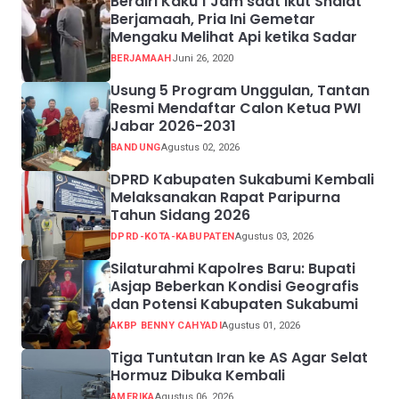
Berdiri Kaku 1 Jam saat Ikut Shalat
Berjamaah, Pria Ini Gemetar
Mengaku Melihat Api ketika Sadar
BERJAMAAH
Juni 26, 2020
Usung 5 Program Unggulan, Tantan
Resmi Mendaftar Calon Ketua PWI
Jabar 2026-2031
BANDUNG
Agustus 02, 2026
DPRD Kabupaten Sukabumi Kembali
Melaksanakan Rapat Paripurna
Tahun Sidang 2026
DPRD-KOTA-KABUPATEN
Agustus 03, 2026
Silaturahmi Kapolres Baru: Bupati
Asjap Beberkan Kondisi Geografis
dan Potensi Kabupaten Sukabumi
AKBP BENNY CAHYADI
Agustus 01, 2026
Tiga Tuntutan Iran ke AS Agar Selat
Hormuz Dibuka Kembali
AMERIKA
Agustus 06, 2026