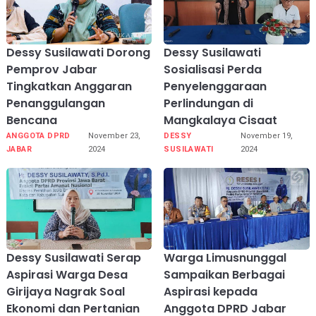
Dessy Susilawati Dorong
Dessy Susilawati
Pemprov Jabar
Sosialisasi Perda
Tingkatkan Anggaran
Penyelenggaraan
Penanggulangan
Perlindungan di
Bencana
Mangkalaya Cisaat
ANGGOTA DPRD
November 23,
DESSY
November 19,
JABAR
2024
SUSILAWATI
2024
Dessy Susilawati Serap
Warga Limusnunggal
Aspirasi Warga Desa
Sampaikan Berbagai
Girijaya Nagrak Soal
Aspirasi kepada
Ekonomi dan Pertanian
Anggota DPRD Jabar