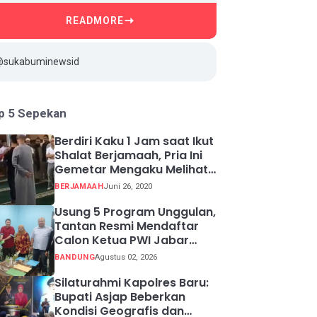
READMORE
@sukabuminewsid
p 5 Sepekan
Berdiri Kaku 1 Jam saat Ikut
Shalat Berjamaah, Pria Ini
Gemetar Mengaku Melihat
Api ketika Sadar
BERJAMAAH
Juni 26, 2020
Usung 5 Program Unggulan,
Tantan Resmi Mendaftar
Calon Ketua PWI Jabar
2026-2031
BANDUNG
Agustus 02, 2026
Silaturahmi Kapolres Baru:
Bupati Asjap Beberkan
Kondisi Geografis dan