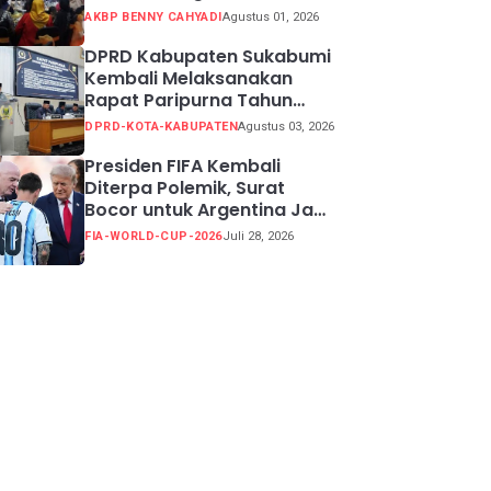
Potensi Kabupaten
AKBP BENNY CAHYADI
Agustus 01, 2026
Sukabumi
DPRD Kabupaten Sukabumi
Kembali Melaksanakan
Rapat Paripurna Tahun
Sidang 2026
DPRD-KOTA-KABUPATEN
Agustus 03, 2026
Presiden FIFA Kembali
Diterpa Polemik, Surat
Bocor untuk Argentina Jadi
Perdebatan
FIA-WORLD-CUP-2026
Juli 28, 2026