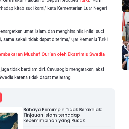
k keras aksi Paludan di depan Kedubes
Turki
. "Kami
hadap kitab suci kami," kata Kementerian Luar Negeri
enargetkan umat Islam, dan menghina nilai-nilai suci
ama sekali tidak dapat diterima," ujar Kemenlu Turki.
embakaran Mushaf Qur’an oleh Ekstrimis Swedia
juga tidak berdiam diri. Cavusoglo mengatakan, aksi
Swedia karena tidak dapat melarang.
Bahaya Pemimpin Tidak Berakhlak:
Tinjauan Islam terhadap
Kepemimpinan yang Rusak