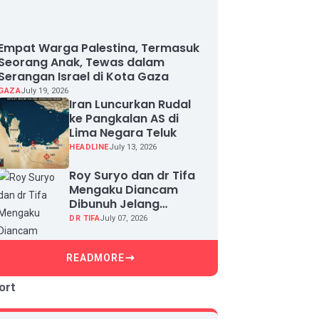
Empat Warga Palestina, Termasuk
Seorang Anak, Tewas dalam
Serangan Israel di Kota Gaza
GAZA
July 19, 2026
Iran Luncurkan Rudal
ke Pangkalan AS di
Lima Negara Teluk
HEADLINE
July 13, 2026
Roy Suryo dan dr Tifa
Mengaku Diancam
Dibunuh Jelang
Sidang, Klaim Ada
DR TIFA
July 07, 2026
Upaya Teror dan
Intimidasi
READMORE
ort