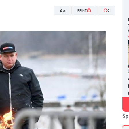
Aa
PRINT
0
A-
A+
Sp