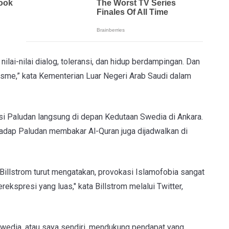
lai-nilai dialog, toleransi, dan hidup berdampingan. Dan
isme,” kata Kementerian Luar Negeri Arab Saudi dalam
si Paludan langsung di depan Kedutaan Swedia di Ankara.
rhadap Paludan membakar Al-Quran juga dijadwalkan di
illstrom turut mengatakan, provokasi Islamofobia sangat
kspresi yang luas," kata Billstrom melalui Twitter,
 Swedia, atau saya sendiri, mendukung pendapat yang