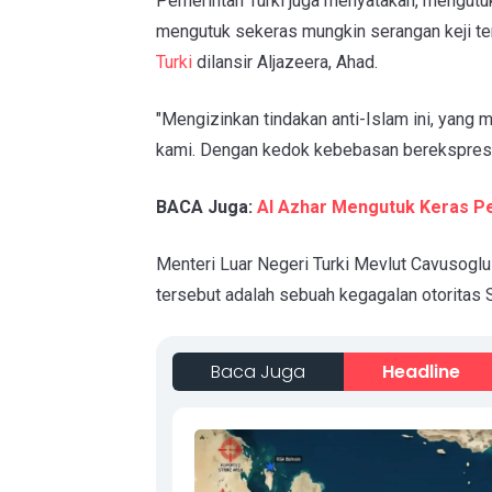
Pemerintah Turki juga menyatakan, mengutu
mengutuk sekeras mungkin serangan keji ter
Turki
dilansir Aljazeera, Ahad.
"Mengizinkan tindakan anti-Islam ini, yang m
kami. Dengan kedok kebebasan berekspresi, s
BACA Juga:
Al Azhar Mengutuk Keras P
Menteri Luar Negeri Turki Mevlut Cavusoglu 
tersebut adalah sebuah kegagalan otoritas 
Baca Juga
Headline