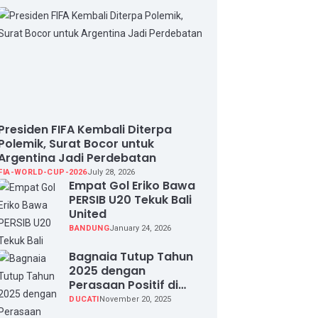
Presiden FIFA Kembali Diterpa
Polemik, Surat Bocor untuk
Argentina Jadi Perdebatan
FIA-WORLD-CUP-2026
July 28, 2026
Empat Gol Eriko Bawa
PERSIB U20 Tekuk Bali
United
BANDUNG
January 24, 2026
Bagnaia Tutup Tahun
2025 dengan
Perasaan Positif di
Valencia Test
DUCATI
November 20, 2025