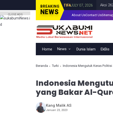
ya Teror dan Intimidasi
Aksi 2626, Mas
DR TIFA
JULY 07, 2026
BREAKING
NEWS
CLOSE ADS
About Us
Contact Us
Sitema
News
Home
Dunia Islam
EkBis
Beranda
Turki
Indonesia Mengutuk Keras Politisi
Indonesia Mengutuk
yang Bakar Al-Qu
Kang Malik AS
Januari 23, 2023