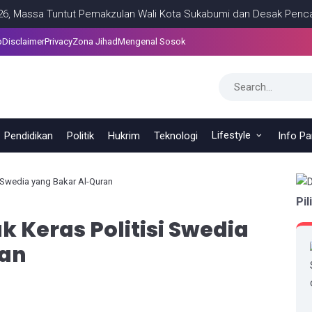
sa Tuntut Pemakzulan Wali Kota Sukabumi dan Desak Pencairan Gaj
p
Disclaimer
Privacy
Zona Jihad
Mengenal Sosok
Lifestyle
Pendidikan
Politik
Hukrim
Teknologi
Info P
 Swedia yang Bakar Al-Quran
Pil
 Keras Politisi Swedia
ran