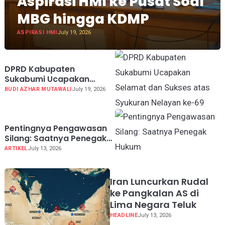
Aspirasi HMI ke Pusat Soal
MBG hingga KDMP
ASPIRASI HMI
July 19, 2026
DPRD Kabupaten
Sukabumi Ucapakan
Selamat dan Sukses atas
BUDI AZHAR MUTAWALI
July 19, 2026
Syukuran Nelayan ke-69
Desa Ciwaru
Pentingnya Pengawasan
Silang: Saatnya Penegak
Hukum "Saling Tangkap"
ARTIKEL
July 13, 2026
Iran Luncurkan Rudal
ke Pangkalan AS di
Lima Negara Teluk
HEADLINE
July 13, 2026