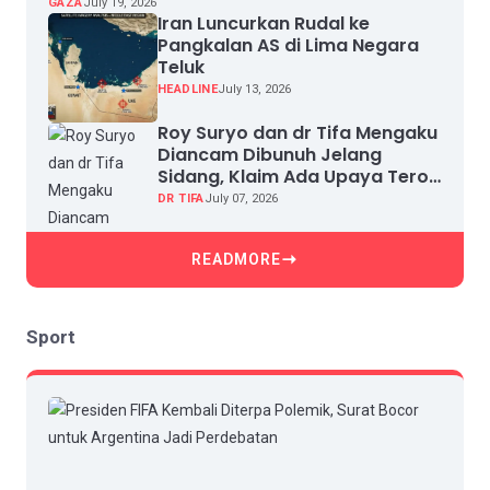
GAZA
July 19, 2026
Iran Luncurkan Rudal ke
Pangkalan AS di Lima Negara
Teluk
HEADLINE
July 13, 2026
Roy Suryo dan dr Tifa Mengaku
Diancam Dibunuh Jelang
Sidang, Klaim Ada Upaya Teror
dan Intimidasi
DR TIFA
July 07, 2026
READMORE
Sport