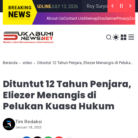
a Teluk
Roy Suryo dan dr Tifa Mengaku
HEADLINE
JULY 13, 2026
BREAKING
NEWS
About Us
Contact Us
Sitemap
Disclaimer
Privacy
Zona
Beranda
video
Dituntut 12 Tahun Penjara, Eliezer Menangis di Pelukan Kuasa Hukum
Dituntut 12 Tahun Penjara,
Eliezer Menangis di
Pelukan Kuasa Hukum
Tim Redaksi
Januari 18, 2023