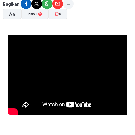
Bagikan:
Aa
PRINT
0
A-
A+