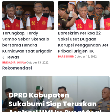
Terungkap, Ferdy
Bareskrim Periksa 22
Sambo Sebar Skenario
Saksi Usut Dugaan
bersama Hendra
Korupsi Penggunaan Jet
Kurniawan saat Brigadir
Pribadi Brigjen HK
J Tewas
BARESKRIM
October 12, 2022
BRIGADIR JOSUA
October 13, 2022
Rekomendasi
DPRD Kabupaten
Sukabumi Siap Teruskan