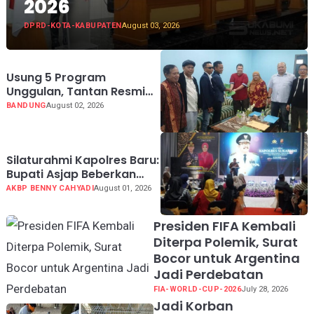
2026
DPRD-KOTA-KABUPATEN
August 03, 2026
Usung 5 Program
Unggulan, Tantan Resmi
Mendaftar Calon Ketua
BANDUNG
August 02, 2026
PWI Jabar 2026-2031
Silaturahmi Kapolres Baru:
Bupati Asjap Beberkan
Kondisi Geografis dan
AKBP BENNY CAHYADI
August 01, 2026
Potensi Kabupaten
Sukabumi
Presiden FIFA Kembali
Diterpa Polemik, Surat
Bocor untuk Argentina
Jadi Perdebatan
FIA-WORLD-CUP-2026
July 28, 2026
Jadi Korban