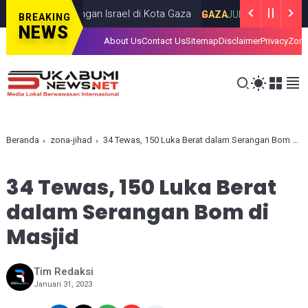
alam Serangan Israel di Kota Gaza
Iran L
GAZA
JULY 19, 2026
BREAKING
NEWS
About Us
Contact Us
Sitemap
Disclaimer
Privacy
Zona
Beranda
zona-jihad
34 Tewas, 150 Luka Berat dalam Serangan Bom di Masjid
34 Tewas, 150 Luka Berat
dalam Serangan Bom di
Masjid
Tim Redaksi
Januari 31, 2023