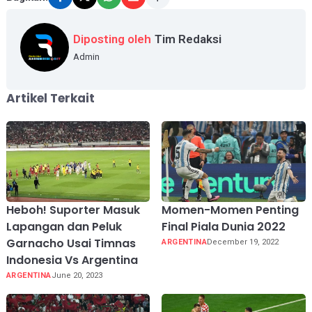
Diposting oleh
Tim Redaksi
Admin
Artikel Terkait
Heboh! Suporter Masuk
Momen-Momen Penting
Lapangan dan Peluk
Final Piala Dunia 2022
Garnacho Usai Timnas
ARGENTINA
December 19, 2022
Indonesia Vs Argentina
ARGENTINA
June 20, 2023