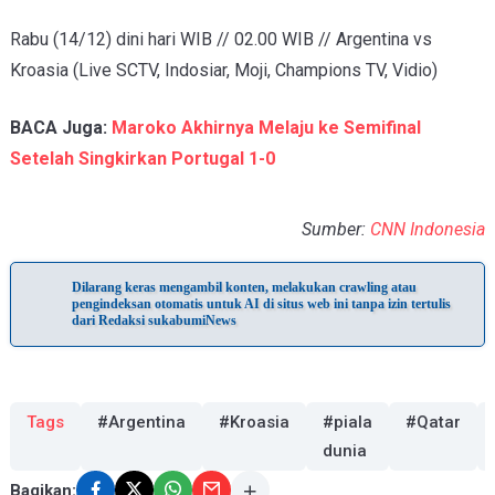
Rabu (14/12) dini hari WIB // 02.00 WIB // Argentina vs
Kroasia (Live SCTV, Indosiar, Moji, Champions TV, Vidio)
BACA Juga:
Maroko Akhirnya Melaju ke Semifinal
Setelah Singkirkan Portugal 1-0
Sumber:
CNN Indonesia
Dilarang keras mengambil konten, melakukan crawling atau
pengindeksan otomatis untuk AI di situs web ini tanpa izin tertulis
dari Redaksi sukabumiNews
Tags
#Argentina
#Kroasia
#piala
#Qatar
dunia
Bagikan: