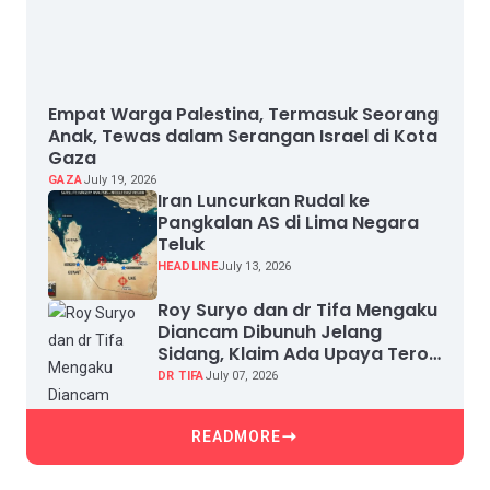
Empat Warga Palestina, Termasuk Seorang
Anak, Tewas dalam Serangan Israel di Kota
Gaza
GAZA
July 19, 2026
Iran Luncurkan Rudal ke
Pangkalan AS di Lima Negara
Teluk
HEADLINE
July 13, 2026
Roy Suryo dan dr Tifa Mengaku
Diancam Dibunuh Jelang
Sidang, Klaim Ada Upaya Teror
dan Intimidasi
DR TIFA
July 07, 2026
READMORE