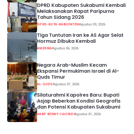
DPRD Kabupaten Sukabumi Kembali
Melaksanakan Rapat Paripurna
Tahun Sidang 2026
DPRD-KOTA-KABUPATEN
Agustus 03, 2026
Tiga Tuntutan Iran ke AS Agar Selat
Hormuz Dibuka Kembali
AMERIKA
Agustus 06, 2026
Negara Arab-Muslim Kecam
Ekspansi Permukiman Israel di Al-
Quds Timur
AL-QUDS
Agustus 07, 2026
Silaturahmi Kapolres Baru: Bupati
Asjap Beberkan Kondisi Geografis
dan Potensi Kabupaten Sukabumi
AKBP BENNY CAHYADI
Agustus 01, 2026