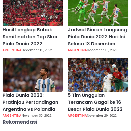
Hasil Lengkap Babak
Jadwal Siaran Langsung
Semifinal dan Top Skor
Piala Dunia 2022 Hari Ini
Piala Dunia 2022
Selasa 13 Desember
ARGENTINA
December 15, 2022
ARGENTINA
December 13, 2022
Piala Dunia 2022:
5 Tim Unggulan
Pratinjau Pertandingan
Terancam Gagal ke 16
Argentina vs Polandia
Besar Piala Dunia 2022
ARGENTINA
November 30, 2022
ARGENTINA
November 29, 2022
Rekomendasi