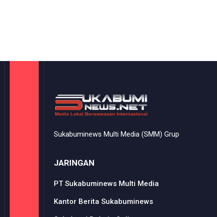
Sukabuminews Multi Media (SMM) Grup
JARINGAN
PT Sukabuminews Multi Media
Kantor Berita Sukabuminews