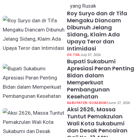
yang Rusak
Roy Suryo dan dr Tifa
Mengaku Diancam
Dibunuh Jelang
Sidang, Klaim Ada
Upaya Teror dan
Intimidasi
DR TIFA
July 07, 2026
Bupati Sukabumi
Apresiasi Peran Penting
Bidan dalam
Memperkuat
Pembangunan
Kesehatan
KABUPATEN-SUKABUMI
June 27, 2026
Aksi 2626, Massa
Tuntut Pemakzulan
Wali Kota Sukabumi
dan Desak Pencairan