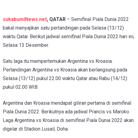
sukabumiNews.net
, QATAR
–
Semifinal Piala Dunia 2022
bakal menyajikan satu pertandingan pada Selasa (13/12)
waktu Qatar.
Berikut jadwal semifinal Piala Dunia 2022 hari ini,
Selasa 13 Desember.
Satu laga itu mempertemukan Argentina vs Kroasia.
Pertandingan Argentina vs Kroasia akan berlangsung pada
Selasa (13/12) pukul 22.00 waktu Qatar atau Rabu (14/12)
pukul 02.00 WIB.
Argentina dan Kroasia mendapat giliran pertama di semifinal
Piala Dunia 2022. Berikutnya ada jadwal Prancis vs Maroko.
Laga Argentina vs Kroasia di semifinal Piala Dunia 2022 akan
digelar di Stadion Lusail, Doha.