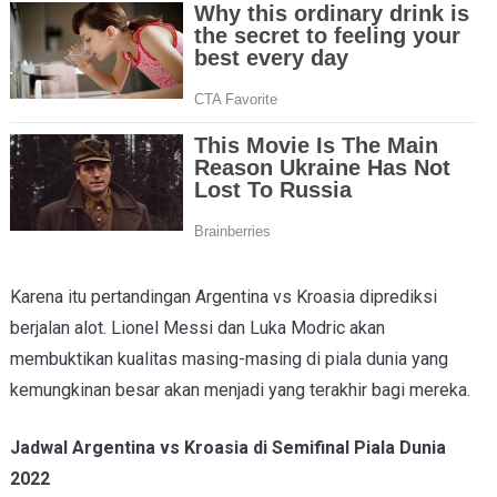
Karena itu pertandingan Argentina vs Kroasia diprediksi
berjalan alot. Lionel Messi dan Luka Modric akan
membuktikan kualitas masing-masing di piala dunia yang
kemungkinan besar akan menjadi yang terakhir bagi mereka.
Jadwal Argentina vs Kroasia di Semifinal Piala Dunia
2022