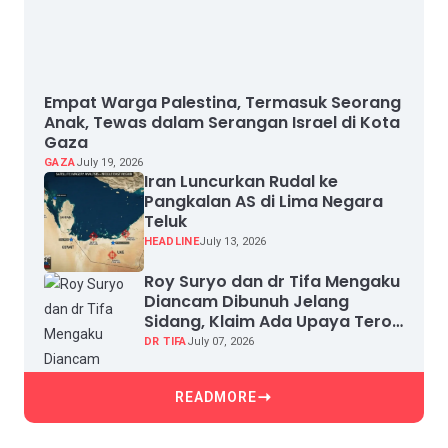
Empat Warga Palestina, Termasuk Seorang
Anak, Tewas dalam Serangan Israel di Kota
Gaza
GAZA
July 19, 2026
Iran Luncurkan Rudal ke
Pangkalan AS di Lima Negara
Teluk
HEADLINE
July 13, 2026
Roy Suryo dan dr Tifa Mengaku
Diancam Dibunuh Jelang
Sidang, Klaim Ada Upaya Teror
dan Intimidasi
DR TIFA
July 07, 2026
READMORE