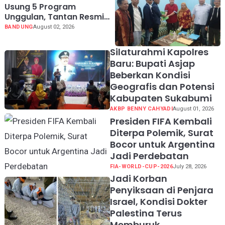
Usung 5 Program
Unggulan, Tantan Resmi
Mendaftar Calon Ketua
BANDUNG
August 02, 2026
PWI Jabar 2026-2031
Silaturahmi Kapolres
Baru: Bupati Asjap
Beberkan Kondisi
Geografis dan Potensi
Kabupaten Sukabumi
AKBP BENNY CAHYADI
August 01, 2026
Presiden FIFA Kembali
Diterpa Polemik, Surat
Bocor untuk Argentina
Jadi Perdebatan
FIA-WORLD-CUP-2026
July 28, 2026
Jadi Korban
Penyiksaan di Penjara
Israel, Kondisi Dokter
Palestina Terus
Memburuk