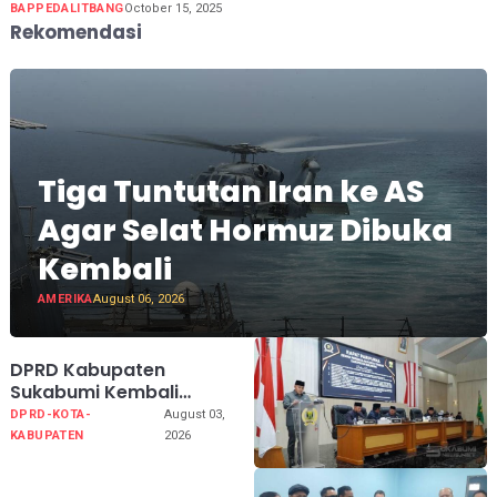
BAPPEDALITBANG
October 15, 2025
Rekomendasi
Tiga Tuntutan Iran ke AS
Agar Selat Hormuz Dibuka
Kembali
AMERIKA
August 06, 2026
DPRD Kabupaten
Sukabumi Kembali
Melaksanakan Rapat
DPRD-KOTA-
August 03,
Paripurna Tahun Sidang
KABUPATEN
2026
2026