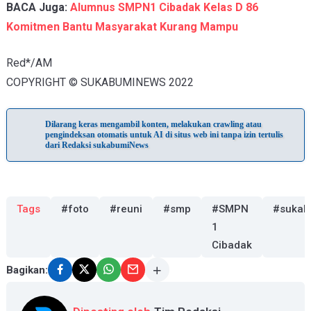
BACA Juga:
Alumnus SMPN1 Cibadak Kelas D 86
Komitmen Bantu Masyarakat Kurang Mampu
Red*/AM
COPYRIGHT © SUKABUMINEWS 2022
Dilarang keras mengambil konten, melakukan crawling atau
pengindeksan otomatis untuk AI di situs web ini tanpa izin tertulis
dari Redaksi sukabumiNews
Tags
#foto
#reuni
#smp
#SMPN
#sukab
1
Cibadak
Bagikan: