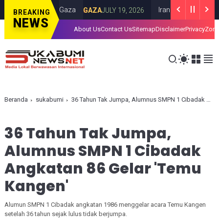
el di Kota Gaza
Iran Luncurkan Rudal ke 
GAZA
JULY 19, 2026
BREAKING
NEWS
About Us
Contact Us
Sitemap
Disclaimer
Privacy
Zona
Beranda
sukabumi
36 Tahun Tak Jumpa, Alumnus SMPN 1 Cibadak Angkatan 86 Gelar 'Temu Kangen'
36 Tahun Tak Jumpa,
Alumnus SMPN 1 Cibadak
Angkatan 86 Gelar 'Temu
Kangen'
Alumun SMPN 1 Cibadak angkatan 1986 menggelar acara Temu Kangen
setelah 36 tahun sejak lulus tidak berjumpa.